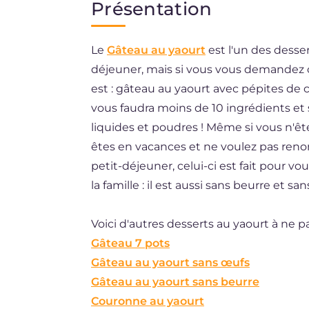
Présentation
EN
Le
Gâteau au yaourt
est l'un des desse
DE
déjeuner, mais si vous vous demandez
ES
est : gâteau au yaourt avec pépites de cho
BR
vous faudra moins de 10 ingrédients e
liquides et poudres ! Même si vous n'êt
NL
êtes en vacances et ne voulez pas reno
petit-déjeuner, celui-ci est fait pour 
la famille : il est aussi sans beurre et sans 
Voici d'autres desserts au yaourt à ne 
Gâteau 7 pots
Gâteau au yaourt sans œufs
Gâteau au yaourt sans beurre
Couronne au yaourt