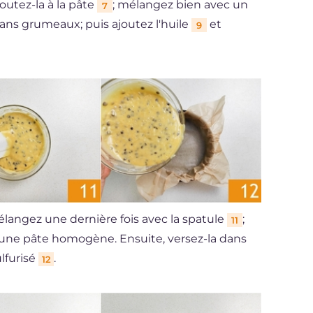
outez-la à la pâte
; mélangez bien avec un
7
sans grumeaux; puis ajoutez l'huile
et
9
langez une dernière fois avec la spatule
;
11
 une pâte homogène. Ensuite, versez-la dans
lfurisé
.
12