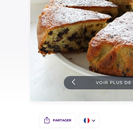
Sauces
Dernieres recettes
IT Website
Facebook
Instagram
VOIR PLUS DE
TikTok
YouTube
PARTAGER
IT