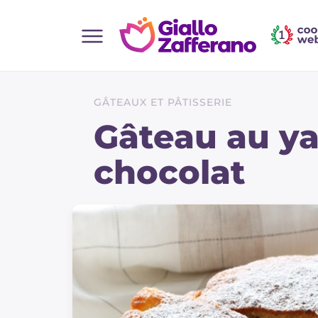
Home
Toutes les recettes
GÂTEAUX ET PÂTISSERIE
Aperitifs
Gâteau au ya
Salades
chocolat
Plats principaux
Boissons et rafraîchissements
Desserts
Accompagnement
Pizzas et focaccia
Gateaux et patisserie