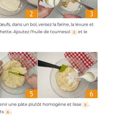
fs, dans un bol, versez la farine, la levure et
ette. Ajoutez l'huile de tournesol
et le
2
enir une pâte plutôt homogène et lisse
.
5
nts
.
6