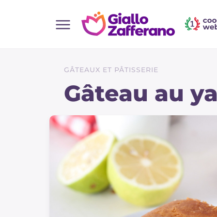
Home
Toutes les recettes
GÂTEAUX ET PÂTISSERIE
Aperitifs
Gâteau au y
Salades
Plats principaux
Boissons et rafraîchissements
Desserts
Accompagnement
Pizzas et focaccia
Gateaux et patisserie