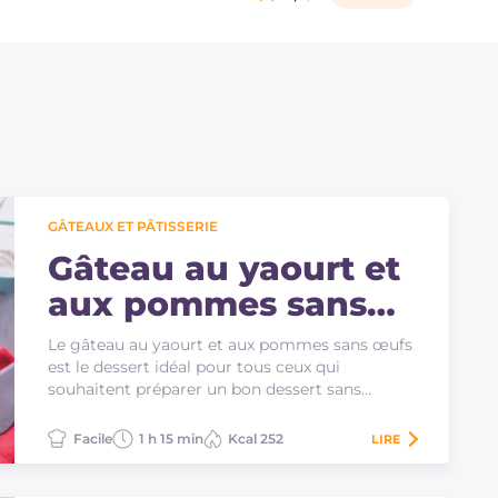
GÂTEAUX ET PÂTISSERIE
Gâteau au yaourt et
aux pommes sans
œufs
Le gâteau au yaourt et aux pommes sans œufs
est le dessert idéal pour tous ceux qui
souhaitent préparer un bon dessert sans
utiliser d'œufs.…
Facile
1 h 15 min
Kcal 252
LIRE