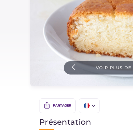
Sauces
Dernieres recettes
IT Website
VOIR PLUS DE
Facebook
Instagram
TikTok
YouTube
PARTAGER
IT
Présentation
EN