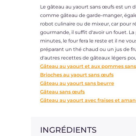
Le gâteau au yaourt sans œufs est un de
DE
comme gâteau de garde-manger, égaleme
ES
robot culinaire ou de mixeur, car pour 
BR
gourmande, il suffit d'avoir un fouet. L
minutes, le four fera le reste et il ne vo
NL
préparant un thé chaud ou un jus de fruit
d'autres recettes de gâteaux légers pou
Gâteau au yaourt et aux pommes san
Brioches au yaourt sans œufs
Gâteau au yaourt sans beurre
Gâteau sans œufs
Gâteau au yaourt avec fraises et ama
INGRÉDIENTS