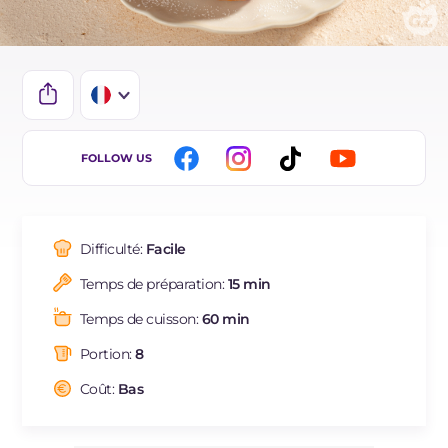
IT
FOLLOW US
EN
DE
Difficulté:
Facile
ES
Temps de préparation:
15 min
NL
Temps de cuisson:
60 min
BR
Portion:
8
Coût:
Bas