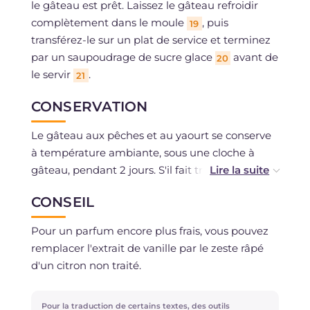
le gâteau est prêt. Laissez le gâteau refroidir
complètement dans le moule
, puis
19
transférez-le sur un plat de service et terminez
par un saupoudrage de sucre glace
avant de
20
le servir
.
21
CONSERVATION
Le gâteau aux pêches et au yaourt se conserve
à température ambiante, sous une cloche à
gâteau, pendant 2 jours. S'il fait très chaud, nous
vous conseillons de le garder au réfrigérateur
CONSEIL
pendant un maximum de 3 jours et de le laisser
revenir à température ambiante avant de le
Pour un parfum encore plus frais, vous pouvez
servir. Vous pouvez le congeler déjà tranché et
remplacer l'extrait de vanille par le zeste râpé
le décongeler au besoin.
d'un citron non traité.
Pour la traduction de certains textes, des outils