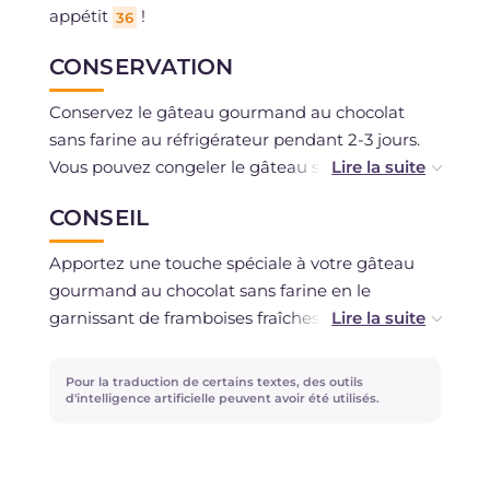
appétit
!
36
CONSERVATION
Conservez le gâteau gourmand au chocolat
sans farine au réfrigérateur pendant 2-3 jours.
Vous pouvez congeler le gâteau si vous avez
utilisé tous les ingrédients frais non décongelés,
CONSEIL
sans couverture de ganache. Vous pouvez aussi
préparer la base la veille et la conserver sous
Apportez une touche spéciale à votre gâteau
une cloche en verre pour la garnir le jour
gourmand au chocolat sans farine en le
suivant.
garnissant de framboises fraîches ou d'une
purée à verser directement sur la ganache !
Pour la traduction de certains textes, des outils
d'intelligence artificielle peuvent avoir été utilisés.