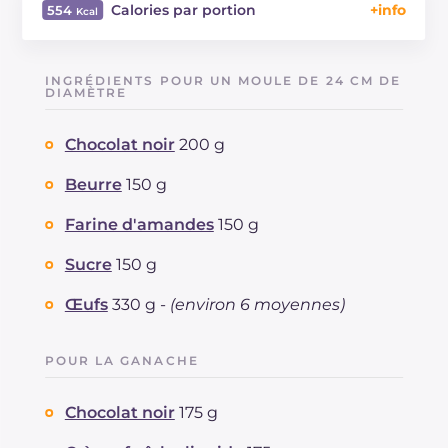
Calories par portion
554
Énergie
Kcal
554
Glucides
g
38.5
INGRÉDIENTS POUR UN MOULE DE 24 CM DE
Dont sucres
DIAMÈTRE
g
38.5
Protéine
g
9.6
Chocolat noir
200 g
Graisses
g
40.2
dont acides gras saturés
g
18.74
Beurre
150 g
Fibre
g
2.9
Cholestérol
Farine d'amandes
150 g
mg
173
Sodium
mg
58
Sucre
150 g
Œufs
330 g -
(environ 6 moyennes)
POUR LA GANACHE
Chocolat noir
175 g