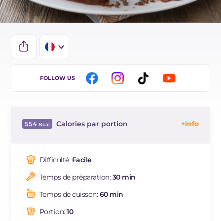
IT
FOLLOW US
EN
BR
Calories par portion
554
ES
Énergie
Kcal
554
DE
Glucides
g
38.5
Difficulté:
Facile
NL
Dont sucres
g
38.5
Temps de préparation:
30 min
Protéine
g
9.6
Graisses
g
40.2
Temps de cuisson:
60 min
dont acides gras saturés
g
18.74
Portion:
10
Fibre
g
2.9