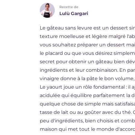
Recette de
DE
Lulù Gargari
ES
Le gâteau sans levure est un dessert si
BR
texture moelleuse et légère malgré l'abs
NL
vous souhaitez préparer un dessert ma
le placard ou que vous désirez simpleme
secret pour obtenir un gâteau bien déve
ingrédients et leur combinaison. En parti
vinaigre donne à la pâte le bon volume
Le yaourt joue un rôle fondamental : il
acidulée qui équilibre parfaitement la 
quelque chose de simple mais satisfais
tasse de lait ou au goûter avec du thé
peu d'ingrédients, bien choisis et comb
maison qui met tout le monde d'accord. 