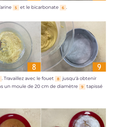
 farine
et le bicarbonate
.
5
6
. Travaillez avec le fouet
jusqu'à obtenir
8
ns un moule de 20 cm de diamètre
tapissé
9