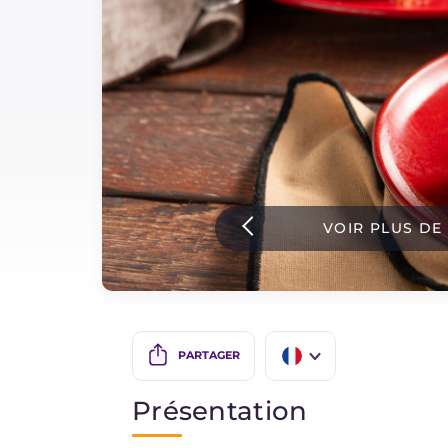
Sauces
Dernieres recettes
IT Website
VOIR PLUS DE
Facebook
Instagram
TikTok
YouTube
PARTAGER
IT
Présentation
EN