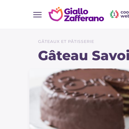
Home
Toutes les recettes
GÂTEAUX ET PÂTISSERIE
Aperitifs
Gâteau Savo
Salades
Plats principaux
Boissons et rafraîchissements
Desserts
Accompagnement
Pizzas et focaccia
Gateaux et patisserie