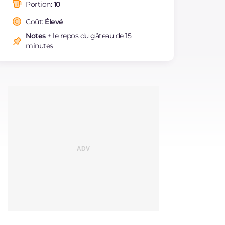
saturés
Portion:
10
Fibre
g
2.4
Coût:
Élevé
Cholestérol
mg
126
Notes
+ le repos du gâteau de 15
Sodium
mg
183
minutes