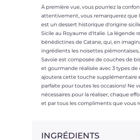
À première vue, vous pourriez la confon
ES
attentivement, vous remarquerez que l'in
DE
est un dessert historique d'origine sicil
BR
Sicile au Royaume d'Italie. La légende r
bénédictines de Catane, qui, en imagina
NL
ingrédients les noisettes piémontaises
Savoie est composée de couches de bis
et gourmande réalisée avec 3 types de c
ajoutera cette touche supplémentaire et
parfaite pour toutes les occasions! Ne vo
nécessaires pour la réaliser, chaque e
et par tous les compliments que vous r
INGRÉDIENTS