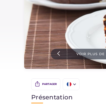
Sauces
Dernieres recettes
IT Website
VOIR PLUS DE
Facebook
Instagram
TikTok
YouTube
PARTAGER
IT
Présentation
EN