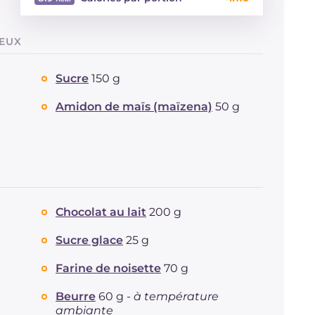
Énergie
Kcal
819
LEUX
Glucides
g
86.3
Dont sucres
g
74.1
Sucre
150 g
Protéine
g
11.9
Graisses
g
46.6
Amidon de maïs (maïzena)
50 g
dont acides gras saturés
g
24.68
Fibre
g
2.4
Cholestérol
mg
126
Sodium
mg
183
Chocolat au lait
200 g
Sucre glace
25 g
Farine de noisette
70 g
Beurre
60 g -
à température
ambiante