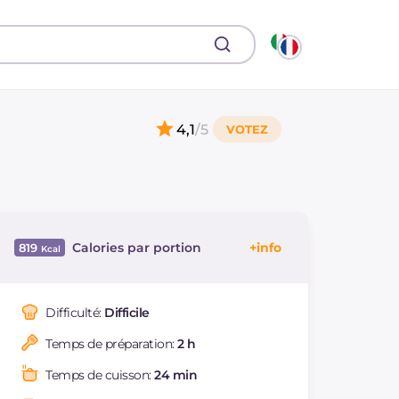
4,1
/5
Calories par portion
819
Énergie
Kcal
819
Glucides
g
86.3
Difficulté:
Difficile
Dont sucres
g
74.1
Temps de préparation:
2 h
Protéine
g
11.9
Graisses
g
46.6
Temps de cuisson:
24 min
dont acides gras
g
24.68