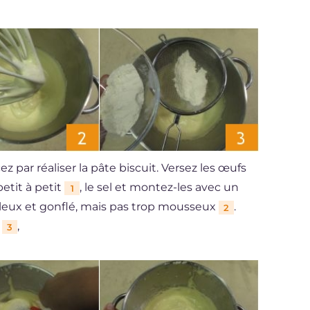
 par réaliser la pâte biscuit. Versez les œufs
petit à petit
, le sel et montez-les avec un
1
leux et gonflé, mais pas trop mousseux
.
2
r
,
3