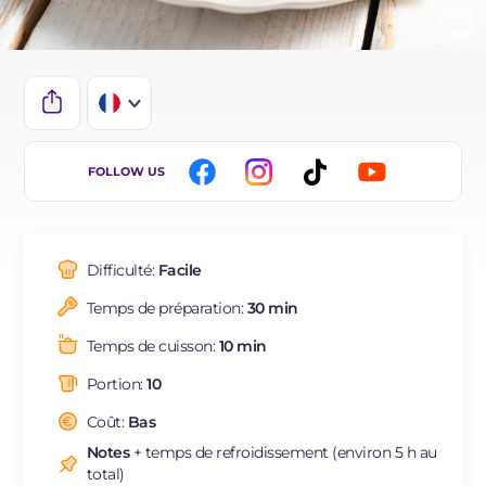
IT
FOLLOW US
EN
DE
Difficulté:
Facile
ES
Temps de préparation:
30 min
NL
Temps de cuisson:
10 min
BR
Portion:
10
Coût:
Bas
Notes
+ temps de refroidissement (environ 5 h au
total)