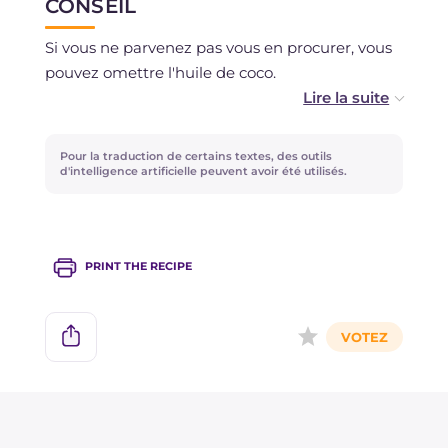
CONSEIL
Si vous ne parvenez pas vous en procurer, vous
pouvez omettre l'huile de coco.
Pour une version plus sucre9e, vous pouvez
utiliser du chocolat au lait.
Pour la traduction de certains textes, des outils
d'intelligence artificielle peuvent avoir été utilisés.
Vous cherchez d'autres variantes du traditionnel
gelo de melon ? Essayez le
Gelée de cannelle
et
le
Gelée de tomate
, ou bien la
Tarte avec gelée
PRINT THE RECIPE
de pastèque
et le
Gâteau froid au gelo di
mellone
!