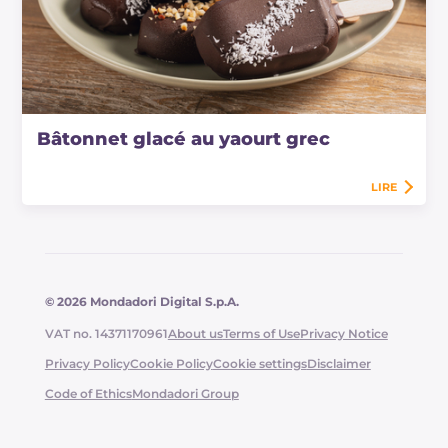
Bâtonnet glacé au yaourt grec
LIRE
© 2026 Mondadori Digital S.p.A.
VAT no. 14371170961
About us
Terms of Use
Privacy Notice
Privacy Policy
Cookie Policy
Cookie settings
Disclaimer
Code of Ethics
Mondadori Group