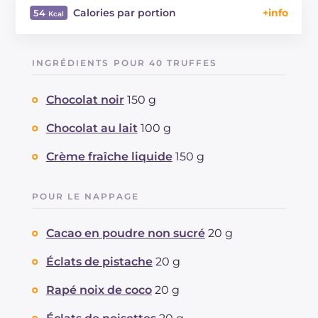
Calories par portion
54
Énergie
Kcal
54
Glucides
g
3.7
INGRÉDIENTS POUR 40 TRUFFES
Dont sucres
g
3.6
Protéine
g
0.8
Chocolat noir
150 g
Graisses
g
4
dont acides gras saturés
Chocolat au lait
100 g
g
2.13
Fibre
g
0.4
Crème fraîche liquide
150 g
Cholestérol
mg
3
Sodium
mg
10
POUR LE NAPPAGE
Cacao en poudre non sucré
20 g
Éclats de pistache
20 g
Rapé noix de coco
20 g