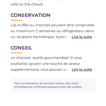
café ou thé chaud.
CONSERVATION
Les truffes au chocolat peuvent être conservées
au maximum 2 semaines au réfrigérateur dans
un récipient hermétique. Sortez-les du
réfrigérateur 2 heures avant de les servir. Il est
CONSEIL
possible de congeler les truffes au congélateur
pour ensuite les décongeler au réfrigérateur au
Le chocolat, quelle gourmandise! Si vous
moment du besoin.
souhaitez ajouter une touche de saveur
supplémentaire, vous pouvez aromatiser la
ganache au chocolat avec du zeste d'orange ou
avec une liqueur de votre choix: je suis sûre que
Pour la traduction de certains textes, des outils
ces truffes feront sensation auprès de vos
d'intelligence artificielle peuvent avoir été utilisés.
invités! Si vous le souhaitez, avant de recouvrir
les truffes, vous pouvez les "plonger" dans le
chocolat fondu de votre goût préféré (noir, au