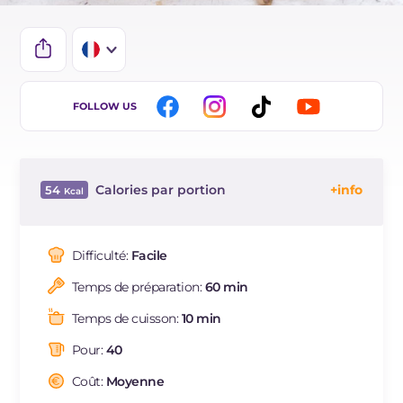
IT
FOLLOW US
EN
ES
Calories par portion
54
DE
Énergie
Kcal
54
BR
Glucides
g
3.7
Difficulté:
Facile
NL
Dont sucres
g
3.6
Temps de préparation:
60 min
Protéine
g
0.8
Graisses
g
4
Temps de cuisson:
10 min
dont acides gras saturés
g
2.13
Pour:
40
Fibre
g
0.4
Cholestérol
Coût:
Moyenne
mg
3