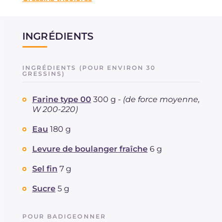
INGRÉDIENTS
INGRÉDIENTS (POUR ENVIRON 30
GRESSINS)
Farine type 00
300 g -
(de force moyenne,
W 200-220)
Eau
180 g
Levure de boulanger fraîche
6 g
Sel fin
7 g
Sucre
5 g
POUR BADIGEONNER