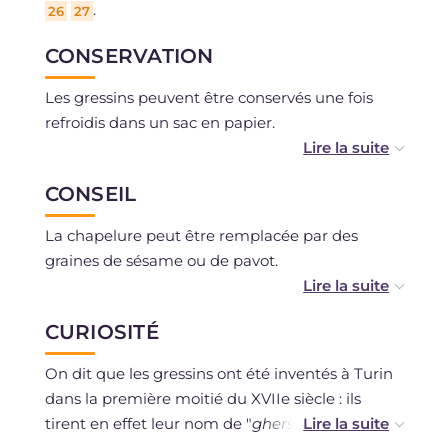
.
26
27
CONSERVATION
Les gressins peuvent être conservés une fois
refroidis dans un sac en papier.
Nous ne recommandons pas la congélation.
CONSEIL
La chapelure peut être remplacée par des
graines de sésame ou de pavot.
À la place du sucre, on peut utiliser du malt
CURIOSITÉ
dans les mêmes quantités.
On dit que les gressins ont été inventés à Turin
dans la première moitié du XVIIe siècle : ils
tirent en effet leur nom de "
gherssa
" un pain