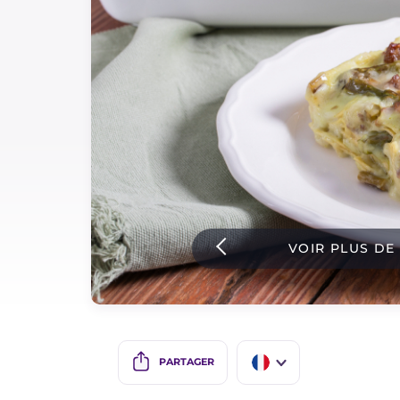
Sauces
Dernieres recettes
IT Website
Facebook
Instagram
VOIR PLUS DE
TikTok
YouTube
PARTAGER
IT