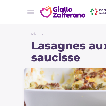
Home
Toutes les recettes
PÂTES
Aperitifs
Lasagnes aux
Salades
saucisse
Plats principaux
Boissons et rafraîchissements
Desserts
Accompagnement
Pizzas et focaccia
Gateaux et patisserie