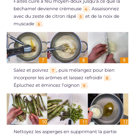
Faites cuire à feu moyen-doux jusqu'à ce que la
béchamel devienne crémeuse
. Assaisonnez
4
avec du zeste de citron râpé
et de la noix de
5
muscade
.
6
Salez et poivrez
, puis mélangez pour bien
7
incorporer les arômes et laissez refroidir
.
8
Épluchez et émincez l'oignon
.
9
Nettoyez les asperges en supprimant la partie