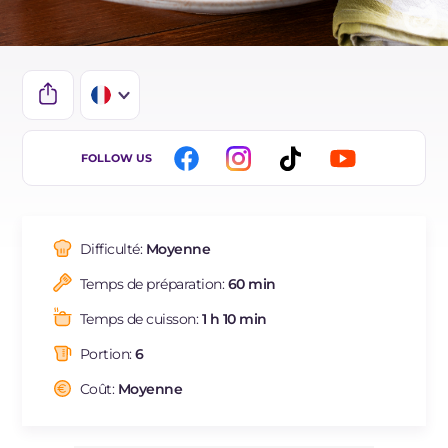
IT
FOLLOW US
EN
DE
Difficulté:
Moyenne
ES
Temps de préparation:
60 min
NL
Temps de cuisson:
1 h 10 min
BR
Portion:
6
Coût:
Moyenne