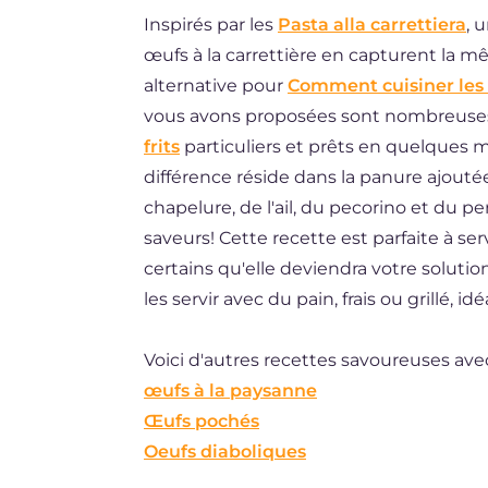
Inspirés par les
Pasta alla carrettiera
, 
ES
œufs à la carrettière en capturent la 
DE
alternative pour
Comment cuisiner les
BR
vous avons proposées sont nombreuses,
frits
particuliers et prêts en quelques mi
NL
différence réside dans la panure ajoutée
chapelure, de l'ail, du pecorino et du per
saveurs! Cette recette est parfaite à s
certains qu'elle deviendra votre solutio
les servir avec du pain, frais ou grillé, 
Voici d'autres recettes savoureuses ave
œufs à la paysanne
Œufs pochés
Oeufs diaboliques