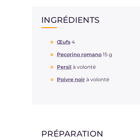
INGRÉDIENTS
Œufs
4
Pecorino romano
15 g
Persil
à volonté
Poivre noir
à volonté
PRÉPARATION