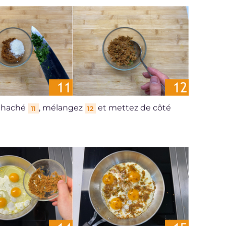
il haché
, mélangez
et mettez de côté
11
12