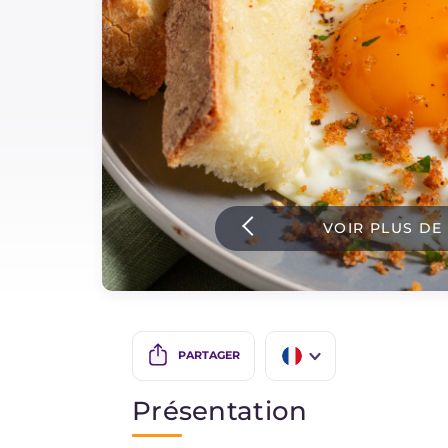
Sauces
Dernieres recettes
IT Website
VOIR PLUS DE
Facebook
Instagram
TikTok
YouTube
PARTAGER
IT
Présentation
EN