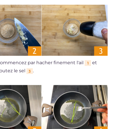
, commencez par hacher finement l'ail
et
1
outez le sel
.
3