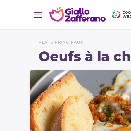
Home
Toutes les recettes
PLATS PRINCIPAUX
Aperitifs
Oeufs à la ch
Salades
Plats principaux
Boissons et rafraîchissements
Desserts
Accompagnement
Pizzas et focaccia
Gateaux et patisserie