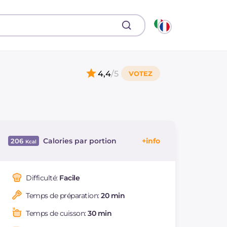
4,4
/5
Calories par portion
206
Énergie
Kcal
206
Glucides
g
28.4
Difficulté:
Facile
Dont sucres
g
2.7
Temps de préparation:
20 min
Protéine
g
7.3
Graisses
g
7
Temps de cuisson:
30 min
dont acides gras
g
1.03