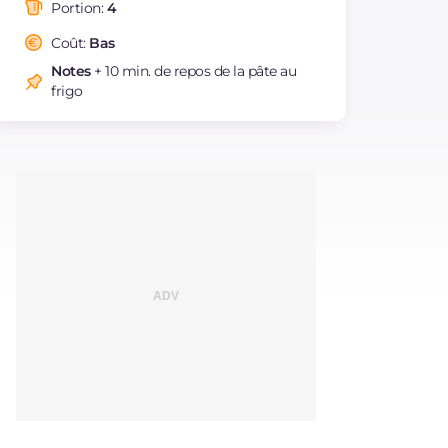
saturés
Portion:
4
Fibre
g
5.1
Coût:
Bas
Sodium
mg
304
Notes
+ 10 min. de repos de la pâte au
frigo