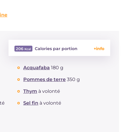
ine
Calories par portion
206
Énergie
Kcal
206
Acquafaba
180 g
Glucides
g
28.4
Dont sucres
g
2.7
Pommes de terre
350 g
Protéine
g
7.3
Graisses
Thym
à volonté
g
7
dont acides gras saturés
g
1.03
té
Sel fin
à volonté
Fibre
g
5.1
Sodium
mg
304