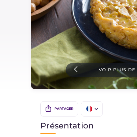
Sauces
Dernieres recettes
IT Website
VOIR PLUS DE
Facebook
Instagram
TikTok
YouTube
PARTAGER
IT
Présentation
EN