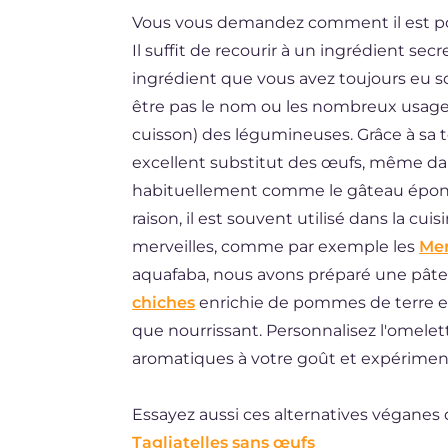
Vous vous demandez comment il est po
DE
Il suffit de recourir à un ingrédient sec
BR
ingrédient que vous avez toujours eu s
ES
être pas le nom ou les nombreux usages 
cuisson) des légumineuses. Grâce à sa t
NL
excellent substitut des œufs, même dan
habituellement comme le gâteau épong
raison, il est souvent utilisé dans la cu
merveilles, comme par exemple les
Mer
aquafaba, nous avons préparé une pâte
chiches
enrichie de pommes de terre et 
que nourrissant. Personnalisez l'omele
aromatiques à votre goût et expériment
Essayez aussi ces alternatives véganes 
Tagliatelles sans œufs