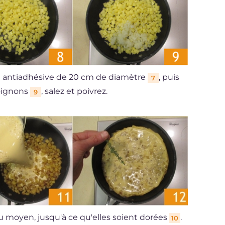
le antiadhésive de 20 cm de diamètre
, puis
7
oignons
, salez et poivrez.
9
u moyen, jusqu'à ce qu'elles soient dorées
.
10