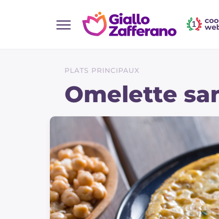
Home
Toutes les recettes
PLATS PRINCIPAUX
Aperitifs
Omelette sa
Salades
Plats principaux
Boissons et rafraîchissements
Desserts
Accompagnement
Pizzas et focaccia
Gateaux et patisserie