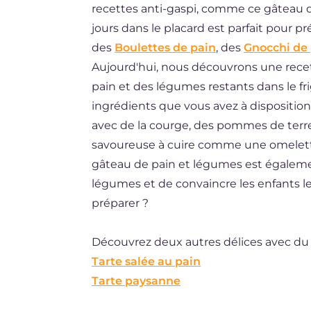
recettes anti-gaspi, comme ce gâteau de
ES
jours dans le placard est parfait pour p
BR
des
Boulettes de pain
, des
Gnocchi de 
Aujourd'hui, nous découvrons une rece
NL
pain et des légumes restants dans le fri
ingrédients que vous avez à disposition
avec de la courge, des pommes de terr
savoureuse à cuire comme une omelett
gâteau de pain et légumes est égalem
légumes et de convaincre les enfants les
préparer ?
Découvrez deux autres délices avec du p
Tarte salée au pain
Tarte paysanne