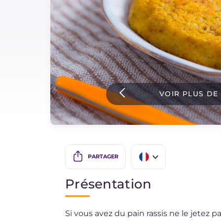
Sauces
Dernieres recettes
IT Website
VOIR PLUS DE
Facebook
Instagram
TikTok
YouTube
PARTAGER
IT
Présentation
EN
Si vous avez du pain rassis ne le jetez 
DE