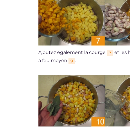
Ajoutez également la courge
et les 
7
à feu moyen
.
9