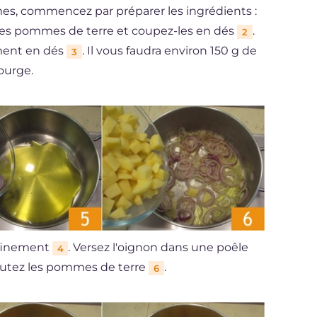
mes, commencez par préparer les ingrédients :
z les pommes de terre et coupez-les en dés
.
2
ement en dés
. Il vous faudra environ 150 g de
3
ourge.
 finement
. Versez l'oignon dans une poêle
4
joutez les pommes de terre
.
6