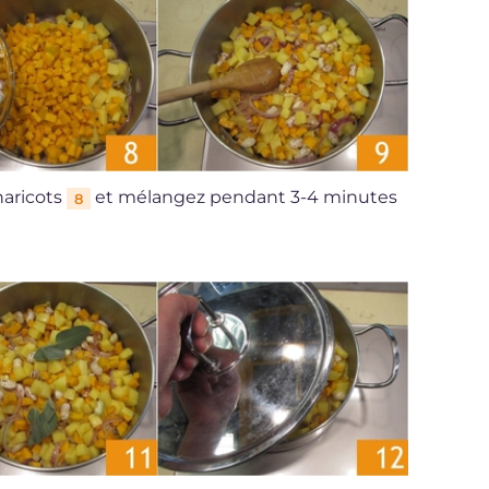
haricots
et mélangez pendant 3-4 minutes
8