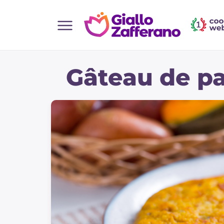
Home
Gâteau de pa
Toutes les recettes
Aperitifs
Salades
Plats principaux
Boissons et rafraîchissements
Desserts
Accompagnement
Pizzas et focaccia
Gateaux et patisserie