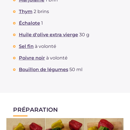
Thym
2 brins
Échalote
1
Huile d'olive extra vierge
30 g
Sel fin
à volonté
Poivre noir
à volonté
Bouillon de légumes
50 ml
PRÉPARATION