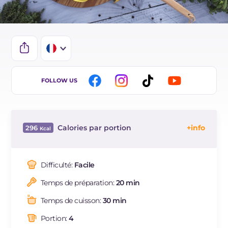
IT
FOLLOW US
EN
BR
Calories par portion
296
ES
Énergie
Kcal
296
DE
Glucides
g
26
Difficulté:
Facile
NL
Dont sucres
g
4.1
Temps de préparation:
20 min
Protéine
g
12.8
Graisses
g
15.6
Temps de cuisson:
30 min
dont acides gras saturés
g
3.78
Portion:
4
Fibre
g
3.6