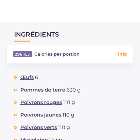
INGRÉDIENTS
Calories par portion
296
Énergie
Kcal
296
Glucides
g
26
Œufs
6
Dont sucres
g
4.1
Protéine
g
12.8
Pommes de terre
630 g
Graisses
g
15.6
Poivrons rouges
110 g
dont acides gras saturés
g
3.78
Fibre
g
3.6
Poivrons jaunes
110 g
Cholestérol
mg
277
Poivrons verts
110 g
Sodium
mg
454
Marjolaine
1 brin