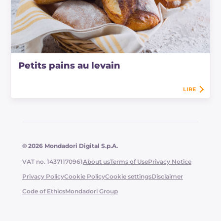
Petits pains au levain
LIRE
© 2026 Mondadori Digital S.p.A.
VAT no. 14371170961
About us
Terms of Use
Privacy Notice
Privacy Policy
Cookie Policy
Cookie settings
Disclaimer
Code of Ethics
Mondadori Group