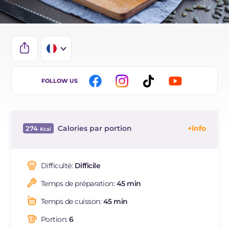
IT
FOLLOW US
EN
DE
Calories par portion
274
ES
Énergie
Kcal
274
BR
Glucides
g
51
Difficulté:
Difficile
NL
Dont sucres
g
2.7
Temps de préparation:
45 min
Protéine
g
9.5
Graisses
g
3.5
Temps de cuisson:
45 min
dont acides gras saturés
g
0.54
Portion:
6
Fibre
g
6.7