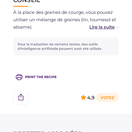
CONSEIL
À la place des graines de courge, vous pouvez
utiliser un mélange de graines (lin, tournesol et
sésame).
Nous vous rappelons d'attendre que le pain soit
Pour la traduction de certains textes, des outils
complètement refroidi avant de le trancher !
d'intelligence artificielle peuvent avoir été utilisés.
PRINT THE RECIPE
4,9