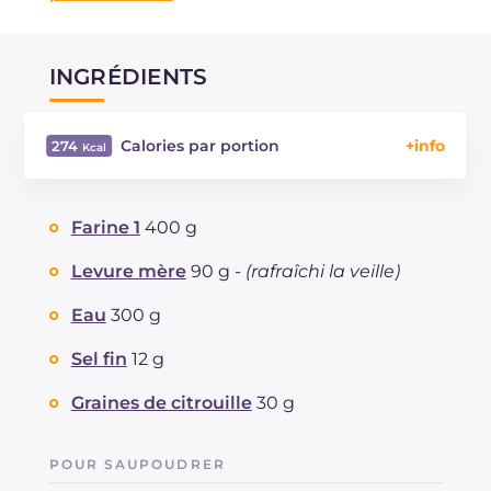
INGRÉDIENTS
Calories par portion
274
Énergie
Kcal
274
Glucides
g
51
Farine 1
400 g
Dont sucres
g
2.7
Protéine
g
9.5
Levure mère
90 g -
(rafraîchi la veille)
Graisses
g
3.5
Eau
300 g
dont acides gras saturés
g
0.54
Fibre
g
6.7
Sel fin
12 g
Sodium
mg
749
Graines de citrouille
30 g
POUR SAUPOUDRER