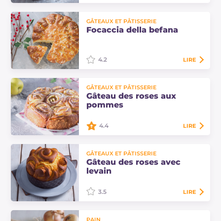
La focaccia complète au levain est
GÂTEAUX ET PÂTISSERIE
une recette rustique réalisée avec
Focaccia della befana
de la farine non raffinée, excellente
seule ou garnie. Voici les doses…
4.2
LIRE
La focaccia della befana est une
GÂTEAUX ET PÂTISSERIE
recette piémontaise très ancienne,
Gâteau des roses aux
une focaccia réalisée avec du levain
pommes
qui prend la forme d'une
marguerite !
4.4
LIRE
Le gâteau des roses aux pommes
GÂTEAUX ET PÂTISSERIE
est une délicieuse variante fruitée
Gâteau des roses avec
du traditionnel dessert de Mantoue,
levain
encore plus moelleux grâce au
levain naturel !
3.5
LIRE
Le gâteau des roses avec levain est
PAIN