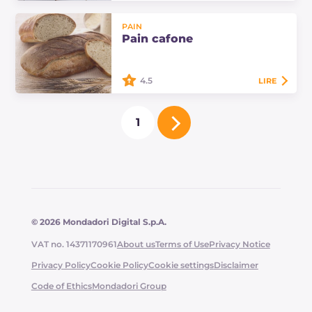
Le pain brioché salé avec roquette
PAIN
et pommes de terre est une brioche
Pain cafone
moelleuse parfaite pour les apéritifs
et les sorties! Nous vous montrons…
4.5
LIRE
Le pain cafone est un pain de
1
semoule de blé dur remoulu
d'origine paysanne, typique de la
Campanie.
© 2026 Mondadori Digital S.p.A.
VAT no. 14371170961
About us
Terms of Use
Privacy Notice
Privacy Policy
Cookie Policy
Cookie settings
Disclaimer
Code of Ethics
Mondadori Group