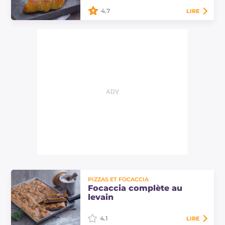
Découvrez…
4.7
LIRE
Les croissants au levain sont de
délicieux croissants feuilletés
parfaits pour le petit déjeuner.
Grâce au levain, ils resteront
croustillants…
PIZZAS ET FOCACCIA
Focaccia complète au
levain
4.1
LIRE