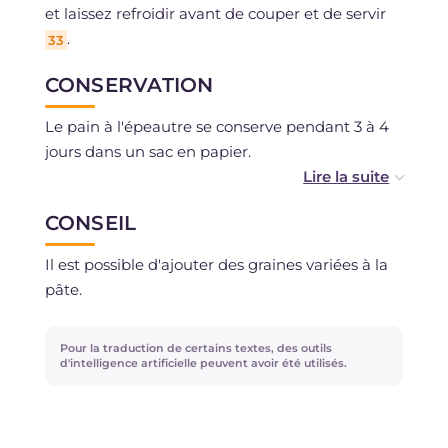
et laissez refroidir avant de couper et de servir
.
33
CONSERVATION
Le pain à l'épeautre se conserve pendant 3 à 4
jours dans un sac en papier.
Alternativement, vous pouvez le congeler, une
CONSEIL
fois refroidi, vous pouvez le couper en tranches !
Il est possible d'ajouter des graines variées à la
pâte.
Pour la traduction de certains textes, des outils
d'intelligence artificielle peuvent avoir été utilisés.