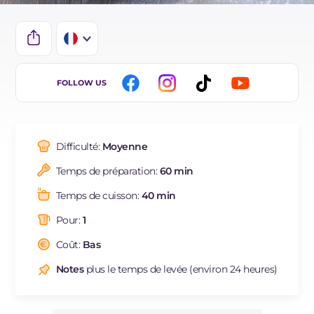
IT
FOLLOW US
EN
DE
Difficulté:
Moyenne
ES
Temps de préparation:
60 min
BR
Temps de cuisson:
40 min
NL
Pour:
1
Coût:
Bas
Notes
plus le temps de levée (environ 24 heures)