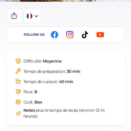
IT
FOLLOW US
EN
DE
Difficulté:
Moyenne
ES
Temps de préparation:
30 min
BR
Temps de cuisson:
40 min
NL
Pour:
8
Coût:
Bas
Notes
plus le temps de levée (environ 12-14
heures)