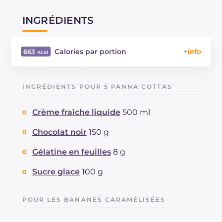
INGRÉDIENTS
Calories par portion
663
Énergie
Kcal
663
Glucides
g
79.8
INGRÉDIENTS POUR 5 PANNA COTTAS
Dont sucres
g
76.8
Protéine
g
5.9
Crème fraîche liquide
500 ml
Graisses
g
35.5
dont acides gras saturés
Chocolat noir
150 g
g
20.76
Fibre
g
2.4
Gélatine en feuilles
8 g
Cholestérol
mg
81
Sodium
mg
39
Sucre glace
100 g
POUR LES BANANES CARAMÉLISÉES