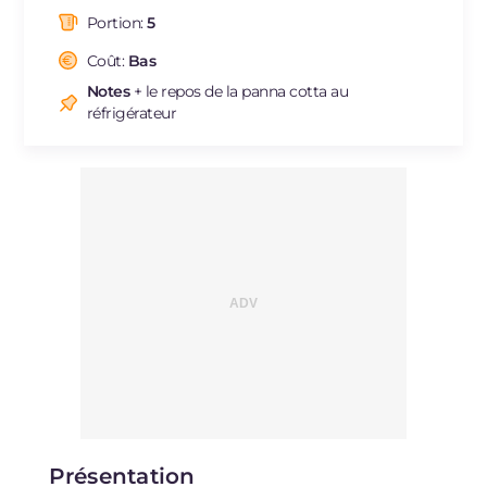
dont acides gras saturés
g
20.76
Portion:
5
Fibre
g
2.4
Cholestérol
Coût:
Bas
mg
81
Sodium
mg
39
Notes
+ le repos de la panna cotta au
réfrigérateur
Présentation