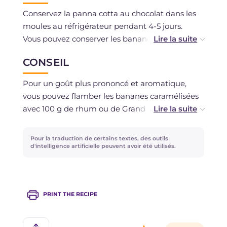
Conservez la panna cotta au chocolat dans les
moules au réfrigérateur pendant 4-5 jours.
Vous pouvez conserver les bananes
caramélisées dans un récipient fermé et placé
CONSEIL
au réfrigérateur pendant 2 jours maximum.
La congélation est déconseillée pour ne pas
Pour un goût plus prononcé et aromatique,
altérer la texture de la panna cotta.
vous pouvez flamber les bananes caramélisées
avec 100 g de rhum ou de Grand Marnier, ou
vous pouvez ajouter au caramel le zeste
d'orange, entier ou râpé.
Pour la traduction de certains textes, des outils
d'intelligence artificielle peuvent avoir été utilisés.
PRINT THE RECIPE