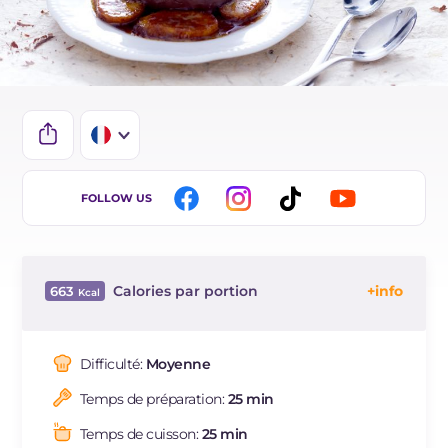
IT
FOLLOW US
EN
DE
Calories par portion
663
ES
Énergie
Kcal
663
BR
Glucides
g
79.8
Difficulté:
Moyenne
NL
Dont sucres
g
76.8
Temps de préparation:
25 min
Protéine
g
5.9
Graisses
g
35.5
Temps de cuisson:
25 min