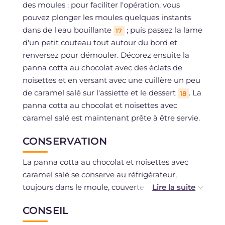
des moules : pour faciliter l'opération, vous
pouvez plonger les moules quelques instants
dans de l'eau bouillante
; puis passez la lame
17
d'un petit couteau tout autour du bord et
renversez pour démouler. Décorez ensuite la
panna cotta au chocolat avec des éclats de
noisettes et en versant avec une cuillère un peu
de caramel salé sur l'assiette et le dessert
. La
18
panna cotta au chocolat et noisettes avec
caramel salé est maintenant prête à être servie.
CONSERVATION
La panna cotta au chocolat et noisettes avec
caramel salé se conserve au réfrigérateur,
toujours dans le moule, couverte de film
plastique, pendant 4 à 5 jours et doit être
CONSEIL
décorée au moment de servir. Le dessert ne
doit pas être congelé.