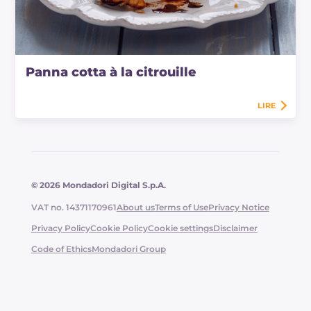
Panna cotta à la citrouille
LIRE
© 2026 Mondadori Digital S.p.A.
VAT no. 14371170961
About us
Terms of Use
Privacy Notice
Privacy Policy
Cookie Policy
Cookie settings
Disclaimer
Code of Ethics
Mondadori Group