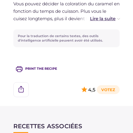
Vous pouvez décider la coloration du caramel en
fonction du temps de cuisson. Plus vous le
cuisez longtemps, plus il devient foncé, mais
aussi amer ; moins vous le cuisez, plus il reste
clair et délicat. Si vous n'avez pas de doseur,
Pour la traduction de certains textes, des outils
utilisez sans problème une louche ; vous pouvez
d'intelligence artificielle peuvent avoir été utilisés.
également vous aider d'un entonnoir pour ne
pas salir le plan de travail et les bords des
moules.
PRINT THE RECIPE
4,5
RECETTES ASSOCIÉES