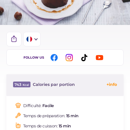
IT
FOLLOW US
EN
BR
Calories par portion
743
ES
Énergie
Kcal
743
DE
Glucides
g
73.5
Difficulté:
Facile
Dont sucres
g
73.5
Temps de préparation:
15 min
Protéine
g
6.7
Graisses
g
46.9
Temps de cuisson:
15 min