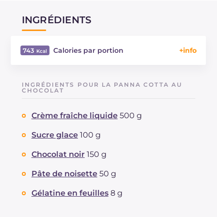
INGRÉDIENTS
Calories par portion
743
Énergie
Kcal
743
Glucides
g
73.5
INGRÉDIENTS POUR LA PANNA COTTA AU
Dont sucres
CHOCOLAT
g
73.5
Protéine
g
6.7
Crème fraîche liquide
500 g
Graisses
g
46.9
dont acides gras saturés
g
22.27
Sucre glace
100 g
Fibre
g
1.5
Cholestérol
Chocolat noir
150 g
mg
86
Sodium
mg
433
Pâte de noisette
50 g
Gélatine en feuilles
8 g