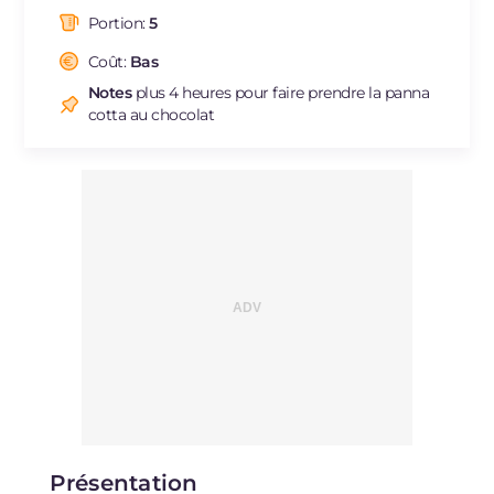
dont acides gras saturés
g
22.27
Portion:
5
Fibre
g
1.5
Cholestérol
Coût:
Bas
mg
86
Sodium
mg
433
Notes
plus 4 heures pour faire prendre la panna
cotta au chocolat
Présentation