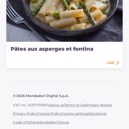
Pâtes aux asperges et fontina
LIRE
© 2026 Mondadori Digital S.p.A.
VAT no. 14371170961
About us
Terms of Use
Privacy Notice
Privacy Policy
Cookie Policy
Cookie settings
Disclaimer
Code of Ethics
Mondadori Group