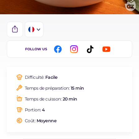
IT
FOLLOW US
EN
DE
Difficulté:
Facile
ES
Temps de préparation:
15 min
NL
Temps de cuisson:
20 min
BR
Portion:
4
Coût:
Moyenne