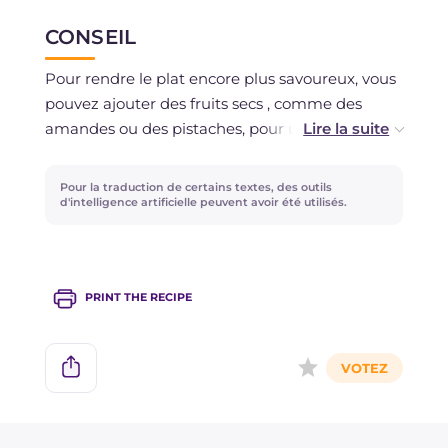
CONSEIL
conserve au rfrigrateur, dans un rcipient ferm,
pendant 2-3 jours. Nous dconseillons de
Pour rendre le plat encore plus savoureux, vous
congeler les ptes dj
pouvez ajouter des fruits secs , comme des
amandes ou des pistaches, pour une note
croquante et riche en got.
Pour la traduction de certains textes, des outils
d'intelligence artificielle peuvent avoir été utilisés.
PRINT THE RECIPE