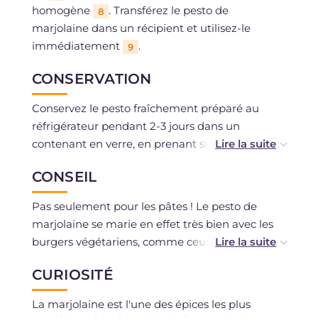
homogène
. Transférez le pesto de
8
marjolaine dans un récipient et utilisez-le
immédiatement
.
9
CONSERVATION
Conservez le pesto fraîchement préparé au
réfrigérateur pendant 2-3 jours dans un
contenant en verre, en prenant soin de
recouvrir la sauce d'une couche d'huile.
CONSEIL
Vous pouvez congeler le pesto dans de petits
pots et le décongeler au réfrigérateur ou à
Pas seulement pour les pâtes ! Le pesto de
température ambiante.
marjolaine se marie en effet très bien avec les
burgers végétariens, comme ceux de quinoa ou
de pois chiches, ou encore avec les fromages
CURIOSITÉ
épicés.
La marjolaine est l'une des épices les plus