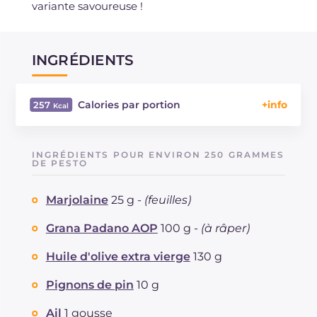
variante savoureuse !
INGRÉDIENTS
Calories par portion
257
Énergie
Kcal
257
Glucides
g
1.7
INGRÉDIENTS POUR ENVIRON 250 GRAMMES
Dont sucres
DE PESTO
g
1.7
Protéine
g
5.9
Marjolaine
25 g -
(feuilles)
Graisses
g
25.2
dont acides gras saturés
g
5.71
Grana Padano AOP
100 g -
(à râper)
Fibre
g
0.5
Cholestérol
Huile d'olive extra vierge
130 g
mg
17
Sodium
mg
290
Pignons de pin
10 g
Ail
1 gousse