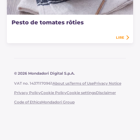
Pesto de tomates rôties
LIRE
© 2026 Mondadori Digital S.p.A.
VAT no. 14371170961
About us
Terms of Use
Privacy Notice
Privacy Policy
Cookie Policy
Cookie settings
Disclaimer
Code of Ethics
Mondadori Group