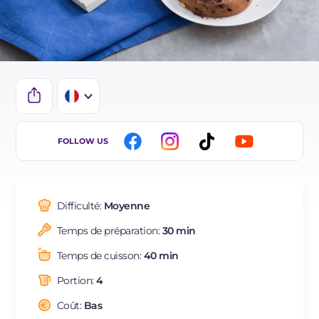
IT
FOLLOW US
EN
DE
Difficulté:
Moyenne
ES
Temps de préparation:
30 min
BR
Temps de cuisson:
40 min
NL
Portion:
4
Coût:
Bas