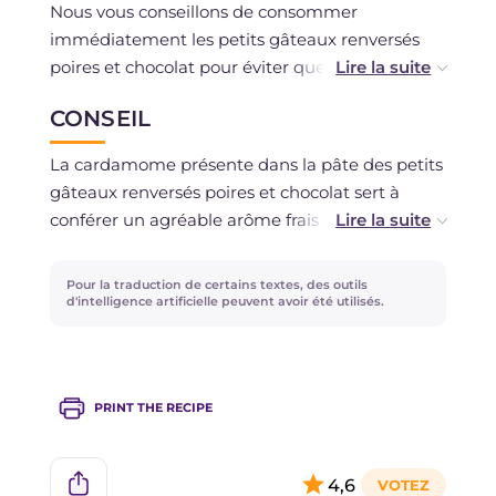
Nous vous conseillons de consommer
immédiatement les petits gâteaux renversés
poires et chocolat pour éviter que le caramel ne
durcisse trop.
CONSEIL
La cardamome présente dans la pâte des petits
gâteaux renversés poires et chocolat sert à
conférer un agréable arôme frais et
délicatement piquant. Vous pourriez donc la
remplacer par un peu de gingembre, frais ou en
Pour la traduction de certains textes, des outils
poudre, qui rappelle certainement l'effet ou une
d'intelligence artificielle peuvent avoir été utilisés.
pincée de piment en poudre pour les palais les
plus audacieux !
PRINT THE RECIPE
4,6