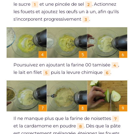
le sucre
et une pincée de sel
. Actionnez
1
2
les fouets et ajoutez les œufs un à un, afin qu'ils
s'incorporent progressivement
.
3
Poursuivez en ajoutant la farine 00 tamisée
,
4
le lait en filet
puis la levure chimique
.
5
6
Il ne manque plus que la farine de noisettes
7
et la cardamome en poudre
. Dès que la pâte
8
est correctement mélangée, éteignez les fouets