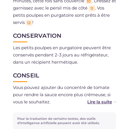
minutes, cette fois sans couvercle
. Dressez et
10
garnissez avec le persil mis de côté
. Vos
11
petits poulpes en purgatoire sont prêts à être
servis
!
12
CONSERVATION
Les petits poulpes en purgatoire peuvent être
conservés pendant 2-3 jours au réfrigérateur,
dans un récipient hermétique.
CONSEIL
Vous pouvez ajouter du concentré de tomate
pour rendre la sauce encore plus crémeuse, si
vous le souhaitez.
Si vous souhaitez utiliser les petits poulpes en
Pour la traduction de certains textes, des outils
purgatoire pour assaisonner des pâtes,
d'intelligence artificielle peuvent avoir été utilisés.