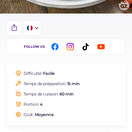
IT
FOLLOW US
EN
ES
Difficulté:
Facile
DE
Temps de préparation:
15 min
BR
Temps de cuisson:
60 min
NL
Portion:
4
Coût:
Moyenne