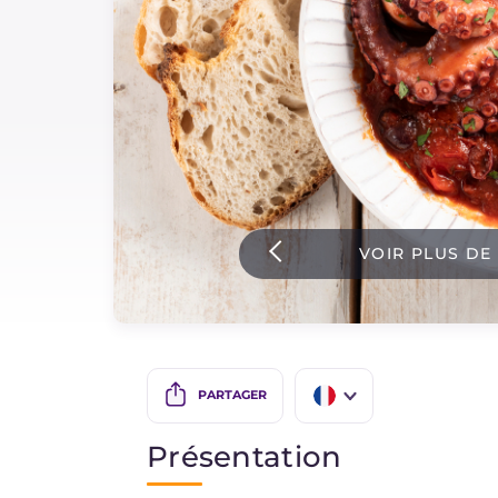
Sauces
Dernieres recettes
IT Website
VOIR PLUS DE
Facebook
Instagram
TikTok
YouTube
PARTAGER
IT
Présentation
EN