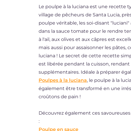
Le poulpe à la luciana est une recette 
ES
village de pêcheurs de Santa Lucia, prè
BR
poulpe véritable, les soi-disant "lucian
DE
dans la sauce tomate pour le rendre te
à l'ail, aux olives et aux câpres est exce
NL
mais aussi pour assaisonner les pâtes, 
luciana ! Le secret de cette recette si
est libérée pendant la cuisson, rendant a
supplémentaires. Idéale à préparer ég
Poulpes à la luciana
, le poulpe à la luc
également être transformé en une irrésis
croûtons de pain !
Découvrez également ces savoureuses re
:
Poulpe en sauce