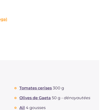
ega)
Tomates cerises
300 g
Olives de Gaeta
50 g -
dénoyautées
Ail
4 gousses