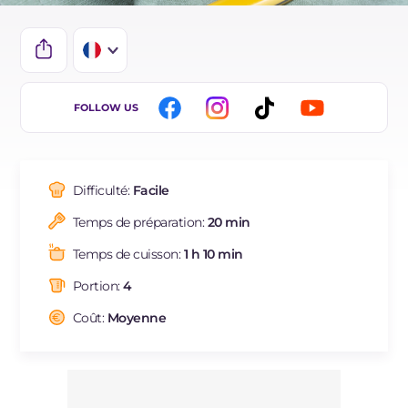
IT
FOLLOW US
EN
DE
Difficulté:
Facile
ES
Temps de préparation:
20 min
BR
Temps de cuisson:
1 h 10 min
Portion:
4
Coût:
Moyenne