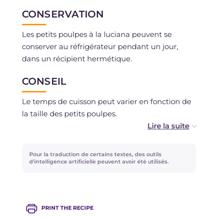
CONSERVATION
Les petits poulpes à la luciana peuvent se
conserver au réfrigérateur pendant un jour,
dans un récipient hermétique.
CONSEIL
Le temps de cuisson peut varier en fonction de
la taille des petits poulpes.
Ajoutez le sel avec modération car les petits
poulpes, les olives et les câpres sont déjà assez
Pour la traduction de certains textes, des outils
salés.
d'intelligence artificielle peuvent avoir été utilisés.
Les petits poulpes à la luciana peuvent aussi
devenir un excellent assaisonnement pour les
PRINT THE RECIPE
pâtes... inspirez-vous de notre recette des