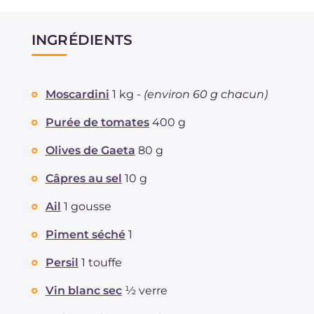
INGRÉDIENTS
Moscardini
1 kg -
(environ 60 g chacun)
Purée de tomates
400 g
Olives de Gaeta
80 g
Câpres au sel
10 g
Ail
1 gousse
Piment séché
1
Persil
1 touffe
Vin blanc sec
½ verre