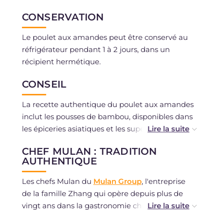
CONSERVATION
Le poulet aux amandes peut être conservé au
réfrigérateur pendant 1 à 2 jours, dans un
récipient hermétique.
CONSEIL
La recette authentique du poulet aux amandes
inclut les pousses de bambou, disponibles dans
les épiceries asiatiques et les supermarchés
bien achalandés, mais si vous ne pouvez pas les
CHEF MULAN : TRADITION
trouver, ce sera tout aussi délicieux sans !
AUTHENTIQUE
Pourquoi deux types de sauce soja différents ?
Les chefs Mulan du
Mulan Group
, l'entreprise
La sauce soja foncée sert à donner de la couleur,
de la famille Zhang qui opère depuis plus de
tandis que la sauce claire donne du goût. Après
vingt ans dans la gastronomie chinoise : des
la sauce soja, vous pouvez également ajouter
plats emblématiques et de nombreuses