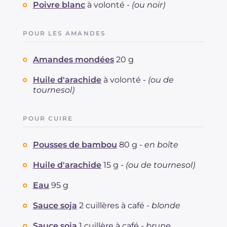
Poivre blanc
à volonté -
(ou noir)
POUR LES AMANDES
Amandes mondées
20 g
Huile d'arachide
à volonté -
(ou de
tournesol)
POUR CUIRE
Pousses de bambou
80 g -
en boîte
Huile d'arachide
15 g -
(ou de tournesol)
Eau
95 g
Sauce soja
2 cuillères à café -
blonde
Sauce soja
1 cuillère à café -
brune