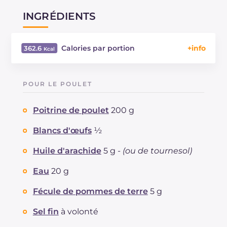
INGRÉDIENTS
Calories par portion
362.6
Énergie
Kcal
362.6
Glucides
g
10.7
POUR LE POULET
Dont sucres
g
4
Protéine
g
30.6
Poitrine de poulet
200 g
Graisses
g
21.9
dont acides gras saturés
Blancs d'œufs
½
g
2.5
Fibre
g
60
Huile d'arachide
5 g -
(ou de tournesol)
Cholestérol
mg
2.4
Sodium
mg
1222
Eau
20 g
Fécule de pommes de terre
5 g
Sel fin
à volonté