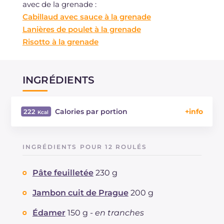
avec de la grenade :
Cabillaud avec sauce à la grenade
Lanières de poulet à la grenade
Risotto à la grenade
INGRÉDIENTS
Calories par portion
222
Énergie
Kcal
222
Glucides
g
12.1
INGRÉDIENTS POUR 12 ROULÉS
Dont sucres
g
2.3
Protéine
g
10.1
Pâte feuilletée
230 g
Graisses
g
14.9
dont acides gras saturés
Jambon cuit de Prague
200 g
g
6.6
Fibre
g
1
Édamer
150 g -
en tranches
Cholestérol
mg
47