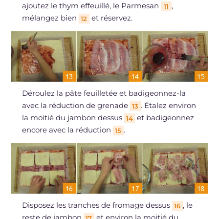
ajoutez le thym effeuillé, le Parmesan
,
11
mélangez bien
et réservez.
12
Déroulez la pâte feuilletée et badigeonnez-la
avec la réduction de grenade
. Étalez environ
13
la moitié du jambon dessus
et badigeonnez
14
encore avec la réduction
.
15
Disposez les tranches de fromage dessus
, le
16
reste de jambon
et environ la moitié du
17