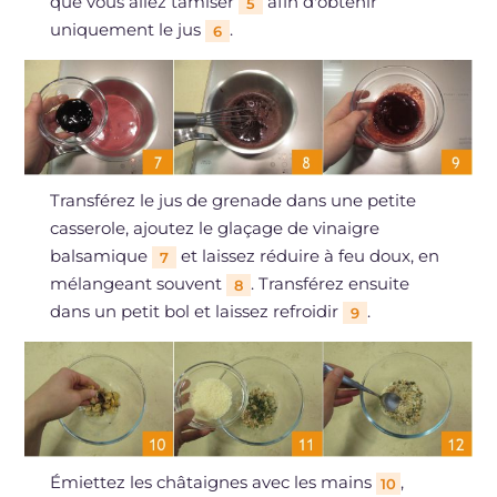
que vous allez tamiser
afin d'obtenir
5
uniquement le jus
.
6
Transférez le jus de grenade dans une petite
casserole, ajoutez le glaçage de vinaigre
balsamique
et laissez réduire à feu doux, en
7
mélangeant souvent
. Transférez ensuite
8
dans un petit bol et laissez refroidir
.
9
Émiettez les châtaignes avec les mains
,
10