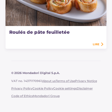
Roulés de pâte feuilletée
LIRE
© 2026 Mondadori Digital S.p.A.
VAT no. 14371170961
About us
Terms of Use
Privacy Notice
Privacy Policy
Cookie Policy
Cookie settings
Disclaimer
Code of Ethics
Mondadori Group