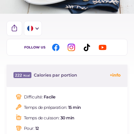
IT
FOLLOW US
EN
DE
Calories par portion
222
ES
Énergie
Kcal
222
BR
Glucides
g
12.1
Difficulté:
Facile
NL
Dont sucres
g
2.3
Temps de préparation:
15 min
Protéine
g
10.1
Graisses
g
14.9
Temps de cuisson:
30 min
dont acides gras saturés
g
6.6
Pour:
12
Fibre
g
1