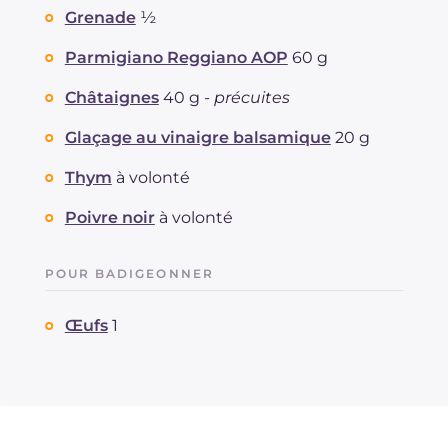
Sodium
mg
387
Grenade
½
Parmigiano Reggiano AOP
60 g
Châtaignes
40 g -
précuites
Glaçage au vinaigre balsamique
20 g
Thym
à volonté
Poivre noir
à volonté
POUR BADIGEONNER
Œufs
1