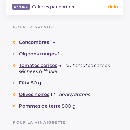
Calories par portion
438
Énergie
Kcal
438
Glucides
g
40.2
POUR LA SALADE
Dont sucres
g
12.8
Protéine
g
10.5
Concombres
1 -
Graisses
g
26.2
dont acides gras saturés
Oignons rouges
1 -
g
6.04
Fibre
g
6.7
Tomates cerises
6 -
ou tomates cerises
Cholestérol
mg
14
séchées à l'huile
Sodium
mg
608
Fêta
80 g
Olives noires
12 -
dénoyautées
Pommes de terre
800 g
POUR LA VINAIGRETTE