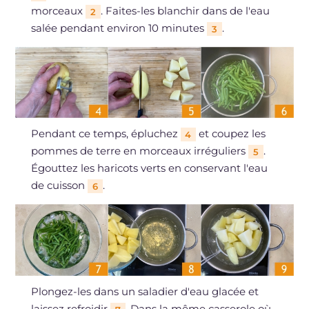
morceaux
. Faites-les blanchir dans de l'eau
2
salée pendant environ 10 minutes
.
3
Pendant ce temps, épluchez
et coupez les
4
pommes de terre en morceaux irréguliers
.
5
Égouttez les haricots verts en conservant l'eau
de cuisson
.
6
Plongez-les dans un saladier d'eau glacée et
laissez refroidir
. Dans la même casserole où