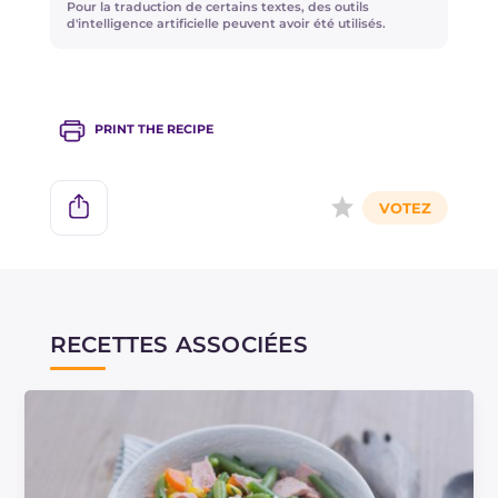
Pour la traduction de certains textes, des outils
l'assaisonnement, rendant le plat encore plus
d'intelligence artificielle peuvent avoir été utilisés.
savoureux et frais.
PRINT THE RECIPE
RECETTES ASSOCIÉES