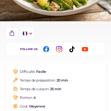
IT
FOLLOW US
EN
DE
Difficulté:
Facile
ES
Temps de préparation:
20 min
NL
Temps de cuisson:
25 min
BR
Portion:
4
Coût:
Moyenne