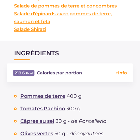
Salade de pommes de terre et concombres
Salade d'épinards avec pommes de terre,
saumon et feta
Salade Shirazi
INGRÉDIENTS
Calories par portion
219.6
Énergie
Kcal
219.6
Glucides
g
21.9
Pommes de terre
400 g
Dont sucres
g
4
Protéine
g
3.5
Tomates Pachino
300 g
Graisses
g
13.1
Câpres au sel
30 g -
de Pantelleria
dont acides gras saturés
g
1.9
Cholestérol
mg
2.6
Olives vertes
50 g -
dénoyautées
Sodium
mg
641.6