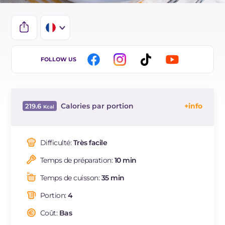
IT
FOLLOW US
EN
ES
Calories par portion
219.6
BR
Énergie
Kcal
219.6
DE
Glucides
g
21.9
Difficulté:
Très facile
NL
Dont sucres
g
4
Temps de préparation:
10 min
Protéine
g
3.5
Graisses
g
13.1
Temps de cuisson:
35 min
dont acides gras saturés
g
1.9
Portion:
4
Cholestérol
mg
2.6
Sodium
Coût:
Bas
mg
641.6