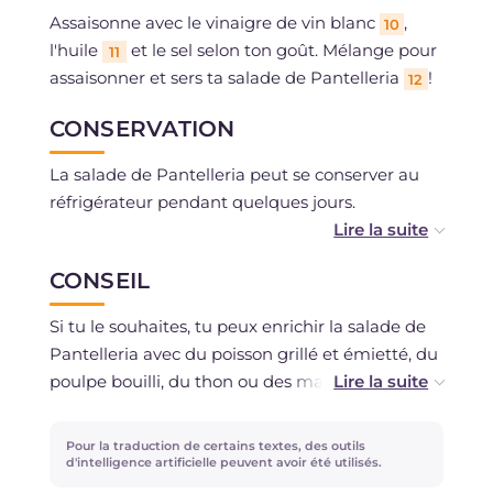
Assaisonne avec le vinaigre de vin blanc
,
10
l'huile
et le sel selon ton goût. Mélange pour
11
assaisonner et sers ta salade de Pantelleria
!
12
CONSERVATION
La salade de Pantelleria peut se conserver au
réfrigérateur pendant quelques jours.
Il est déconseillé de la congeler.
CONSEIL
Si tu le souhaites, tu peux enrichir la salade de
Pantelleria avec du poisson grillé et émietté, du
poulpe bouilli, du thon ou des maquereaux au
naturel ou à l'huile, ou encore du poulet bouilli
et coupé en morceaux.
Pour la traduction de certains textes, des outils
d'intelligence artificielle peuvent avoir été utilisés.
Les ingrédients de ce territoire sont si savoureux