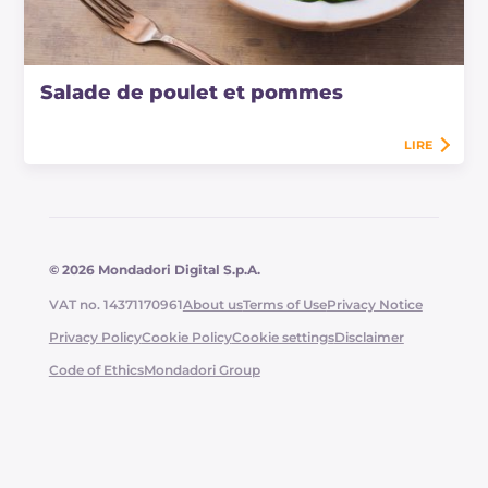
Salade de poulet et pommes
LIRE
© 2026 Mondadori Digital S.p.A.
VAT no. 14371170961
About us
Terms of Use
Privacy Notice
Privacy Policy
Cookie Policy
Cookie settings
Disclaimer
Code of Ethics
Mondadori Group