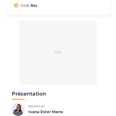
dont acides gras saturés
g
12.3
Coût:
Bas
Fibre
g
7.8
Cholestérol
mg
53
Sodium
mg
1023
Présentation
Recette de
Ivana Ester Marra