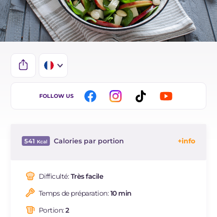
IT
FOLLOW US
EN
ES
Calories par portion
541
DE
Énergie
Kcal
541
BR
Glucides
g
22.1
Difficulté:
Très facile
NL
Dont sucres
g
19.6
Temps de préparation:
10 min
Protéine
g
19.4
Graisses
g
41.7
Portion:
2