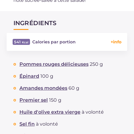
note sucrée-salée à cette salade!
INGRÉDIENTS
Calories par portion
541
Énergie
Kcal
541
Glucides
g
22.1
Pommes rouges délicieuses
250 g
Dont sucres
g
19.6
Protéine
g
19.4
Épinard
100 g
Graisses
g
41.7
Amandes mondées
60 g
dont acides gras saturés
g
12.3
Fibre
g
7.8
Premier sel
150 g
Cholestérol
mg
53
Huile d'olive extra vierge
à volonté
Sodium
mg
1023
Sel fin
à volonté