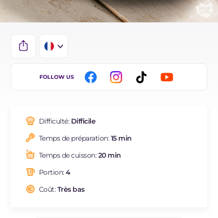
IT
FOLLOW US
EN
ES
Difficulté:
Difficile
DE
Temps de préparation:
15 min
BR
Temps de cuisson:
20 min
NL
Portion:
4
Coût:
Très bas