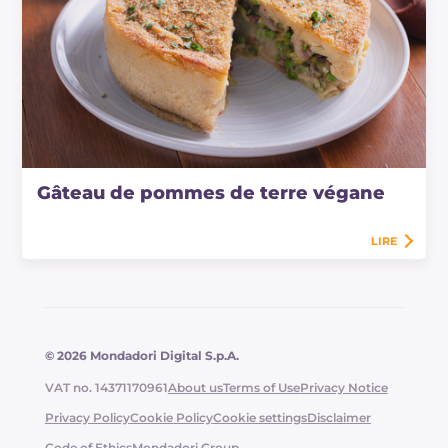
Gâteau de pommes de terre végane
LIRE
© 2026 Mondadori Digital S.p.A.
VAT no. 14371170961
About us
Terms of Use
Privacy Notice
Privacy Policy
Cookie Policy
Cookie settings
Disclaimer
Code of Ethics
Mondadori Group