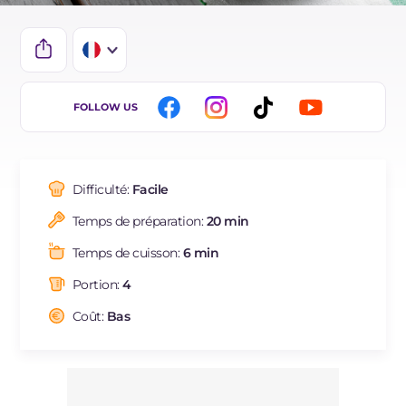
IT
FOLLOW US
EN
DE
Difficulté:
Facile
ES
Temps de préparation:
20 min
NL
Temps de cuisson:
6 min
BR
Portion:
4
Coût:
Bas