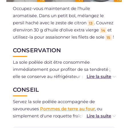
Occupez-vous maintenant de l'huile
aromatisée. Dans un petit bol, mélangez le
persil haché avec le zeste de citron
. Couvrez
13
d'environ 30 g d'huile d'olive extra vierge
et
14
utilisez-la pour assaisonner les filets de sole
!
15
CONSERVATION
La sole poêlée doit être consommée
immédiatement pour profiter de sa tendreté ;
elle se conserve au réfrigérateur pendant un
jour. Une fois cuite, elle peut être congelée si la
CONSEIL
sole était fraîche.
Servez la sole poêlée accompagnée de
savoureuses
Pommes de terre au four
, ou
simplement d'une roquette fraîche assaisonnée
d'huile, de sel et de citron.