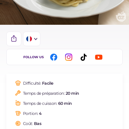
IT
FOLLOW US
EN
DE
Difficulté:
Facile
ES
Temps de préparation:
20 min
NL
Temps de cuisson:
60 min
BR
Portion:
4
Coût:
Bas