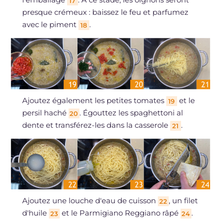
17
presque crémeux : baissez le feu et parfumez
avec le piment
.
18
Ajoutez également les petites tomates
et le
19
persil haché
. Égouttez les spaghettoni al
20
dente et transférez-les dans la casserole
.
21
Ajoutez une louche d'eau de cuisson
, un filet
22
d'huile
et le Parmigiano Reggiano râpé
.
23
24