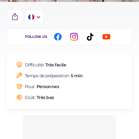
IT
FOLLOW US
EN
DE
Difficulté:
Très facile
ES
Temps de préparation:
5 min
BR
Pour:
Personnes
NL
Coût:
Très bas