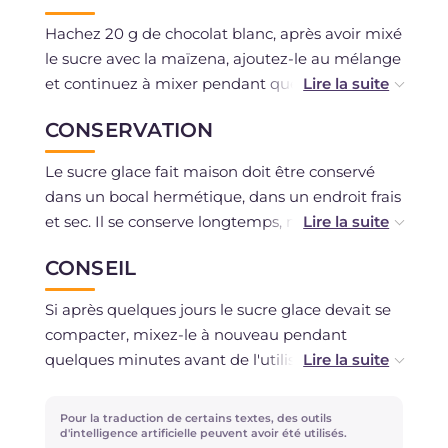
Hachez 20 g de chocolat blanc, après avoir mixé
le sucre avec la maïzena, ajoutez-le au mélange
et continuez à mixer pendant quelques
minutes par intervalles.
CONSERVATION
L'association entre la maïzena et le chocolat
Le sucre glace fait maison doit être conservé
blanc permettra au sucre glace de mieux
dans un bocal hermétique, dans un endroit frais
résister à l'humidité, et il durera plus longtemps
et sec. Il se conserve longtemps, même
sur les desserts.
pendant plusieurs mois.
CONSEIL
Si après quelques jours le sucre glace devait se
compacter, mixez-le à nouveau pendant
quelques minutes avant de l'utiliser !
Vous pouvez utiliser du sucre de canne à la
Pour la traduction de certains textes, des outils
place du sucre glace, mais la consistance finale
d'intelligence artificielle peuvent avoir été utilisés.