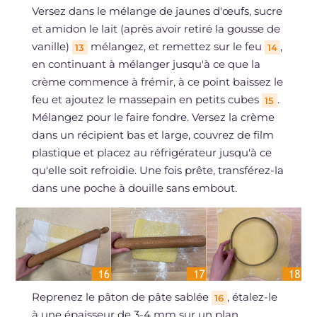
Versez dans le mélange de jaunes d'œufs, sucre
et amidon le lait (après avoir retiré la gousse de
vanille)
mélangez, et remettez sur le feu
,
13
14
en continuant à mélanger jusqu'à ce que la
crème commence à frémir, à ce point baissez le
feu et ajoutez le massepain en petits cubes
.
15
Mélangez pour le faire fondre. Versez la crème
dans un récipient bas et large, couvrez de film
plastique et placez au réfrigérateur jusqu'à ce
qu'elle soit refroidie. Une fois prête, transférez-la
dans une poche à douille sans embout.
Reprenez le pâton de pâte sablée
, étalez-le
16
à une épaisseur de 3-4 mm sur un plan