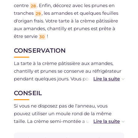
centre
. Enfin, décorez avec les prunes en
28
tranches
, les amandes et quelques feuilles
29
d'origan frais. Votre tarte à la crème pâtissière
aux amandes, chantilly et prunes est prête à
être servie
!
30
CONSERVATION
La tarte à la crème pâtissière aux amandes,
chantilly et prunes se conserve au réfrigérateur
pendant quelques jours. Vous pouvez congeler
la pâte sablée crue et la décongeler au
CONSEIL
réfrigérateur si besoin.
Si vous ne disposez pas de l'anneau, vous
La crème peut être préparée à l'avance et
pouvez utiliser un moule rond de la même
conservée au réfrigérateur dans un récipient
taille. La crème semi-montée a une consistance
hermétique.
gonflée et mousseuse, mais pas ferme.