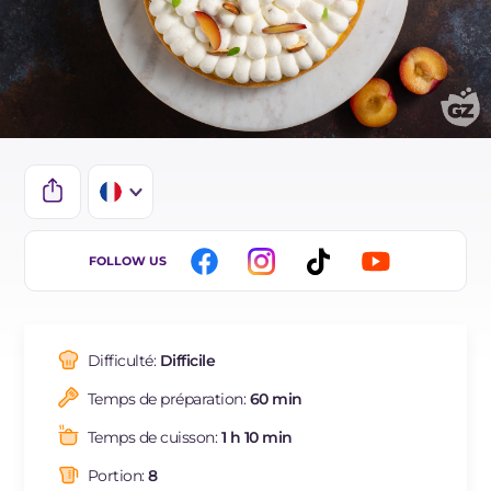
IT
FOLLOW US
EN
ES
Difficulté:
Difficile
BR
Temps de préparation:
60 min
DE
Temps de cuisson:
1 h 10 min
NL
Portion:
8