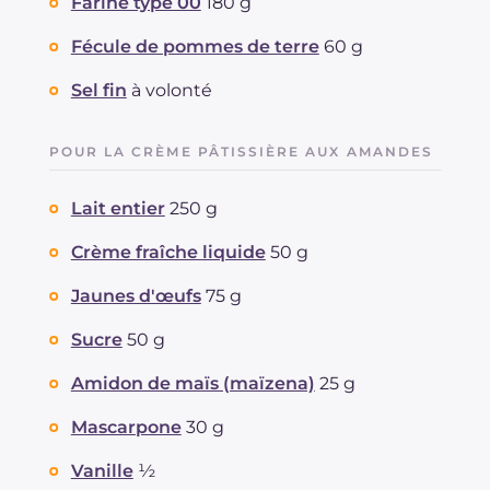
Farine type 00
180 g
Fécule de pommes de terre
60 g
Sel fin
à volonté
POUR LA CRÈME PÂTISSIÈRE AUX AMANDES
Lait entier
250 g
Crème fraîche liquide
50 g
Jaunes d'œufs
75 g
Sucre
50 g
Amidon de maïs (maïzena)
25 g
Mascarpone
30 g
Vanille
½