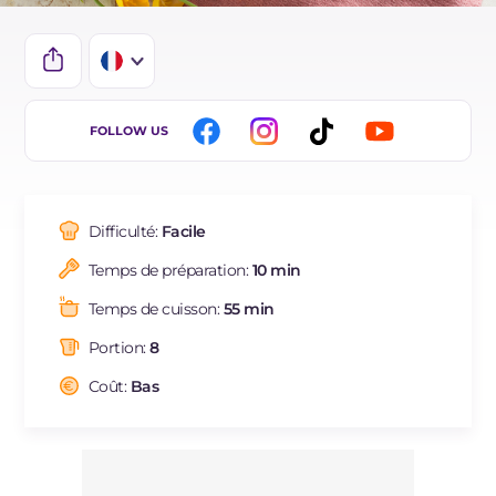
IT
FOLLOW US
EN
DE
Difficulté:
Facile
ES
Temps de préparation:
10 min
BR
Temps de cuisson:
55 min
NL
Portion:
8
Coût:
Bas