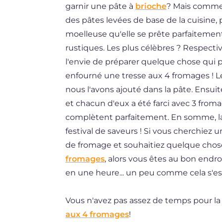
garnir une pâte à
brioche
? Mais commen
DE
des pâtes levées de base de la cuisine
BR
moelleuse qu'elle se prête parfaitement
rustiques. Les plus célèbres ? Respect
NL
l'envie de préparer quelque chose qui 
enfourné une tresse aux 4 fromages ! L
nous l'avons ajouté dans la pâte. Ensuit
et chacun d'eux a été farci avec 3 froma
complètent parfaitement. En somme, la
festival de saveurs ! Si vous cherchiez 
de fromage et souhaitiez quelque chose
fromages
, alors vous êtes au bon endro
en une heure... un peu comme cela s'est 
Vous n'avez pas assez de temps pour la 
aux 4 fromages
!