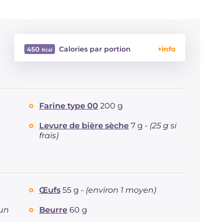
Calories par portion
450
Énergie
Kcal
450
Glucides
g
54
Dont sucres
g
10.8
Farine type 00
200 g
Protéine
g
16.5
Graisses
g
18.7
Levure de bière sèche
7 g -
(25 g si
dont acides gras saturés
g
9.99
frais)
Fibre
g
2.1
Cholestérol
mg
106
Sodium
mg
454
Œufs
55 g -
(environ 1 moyen)
'un
Beurre
60 g