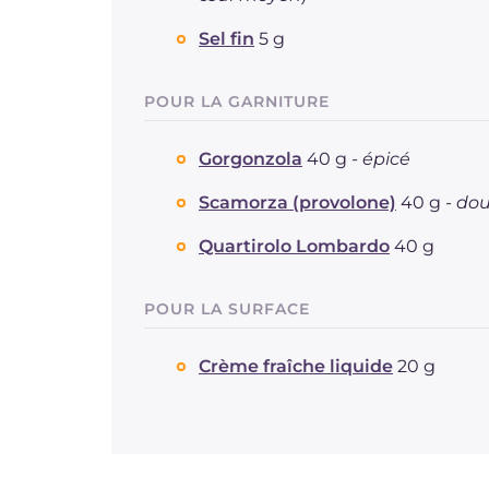
Sel fin
5 g
POUR LA GARNITURE
Gorgonzola
40 g -
épicé
Scamorza (provolone)
40 g -
do
Quartirolo Lombardo
40 g
POUR LA SURFACE
Crème fraîche liquide
20 g