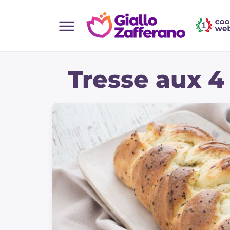
Home
Tresse aux 4
Toutes les recettes
Aperitifs
Salades
Plats principaux
Boissons et rafraîchissements
Desserts
Accompagnement
Pizzas et focaccia
Gateaux et patisserie