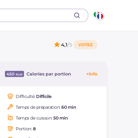
4,1
/5
Calories par portion
450
Énergie
Kcal
450
Glucides
g
54
Difficulté:
Difficile
Dont sucres
g
10.8
Temps de préparation:
60 min
Protéine
g
16.5
Graisses
g
18.7
Temps de cuisson:
50 min
dont acides gras
g
9.99
saturés
Portion:
8
Fibre
g
2.1