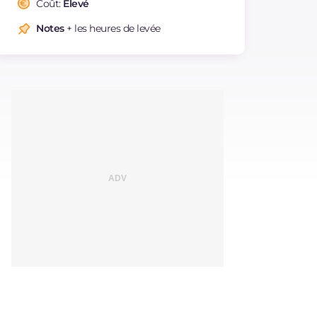
Coût:
Élevé
Cholestérol
mg
106
Notes
+ les heures de levée
Sodium
mg
454