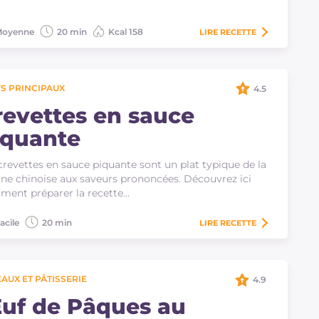
oyenne
20 min
Kcal 158
LIRE
RECETTE
S PRINCIPAUX
4.5
revettes en sauce
iquante
crevettes en sauce piquante sont un plat typique de la
ine chinoise aux saveurs prononcées. Découvrez ici
ent préparer la recette…
acile
20 min
LIRE
RECETTE
AUX ET PÂTISSERIE
4.9
uf de Pâques au