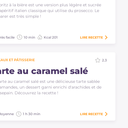
pritz à la bière est une version plus légère et sucrée
'apéritif italien classique qui utilise du prosecco. Le
arer est très simple !
rès facile
10 min
Kcal 201
LIRE
RECETTE
AUX ET PÂTISSERIE
2.3
arte au caramel salé
arte au caramel salé est une délicieuse tarte sablée
amandes, un dessert garni enrichi d'arachides et de
epain. Découvrez la recette !
oyenne
1 h 30 min
LIRE
RECETTE