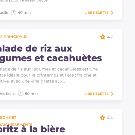
édé pour réaliser cette…
acile
40 min
LIRE
RECETTE
S PRINCIPAUX
4.7
alade de riz aux
égumes et cacahuètes
alade de riz aux légumes et cacahuètes est une
tte idéale pour le printemps et l'été : fraîche et
itive, avec une vinaigrette aux…
rès facile
50 min
LIRE
RECETTE
SONS ET
4.4
RAÎCHISSEMENTS
ritz à la bière