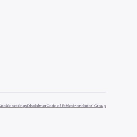
Cookie settings
Disclaimer
Code of Ethics
Mondadori Group