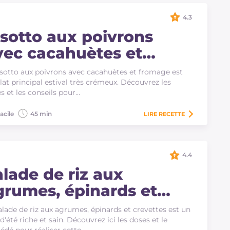
4.3
isotto aux poivrons
vec cacahuètes et
romage
isotto aux poivrons avec cacahuètes et fromage est
lat principal estival très crémeux. Découvrez les
s et les conseils pour…
acile
45 min
LIRE
RECETTE
4.4
alade de riz aux
grumes, épinards et
revettes
alade de riz aux agrumes, épinards et crevettes est un
 d'été riche et sain. Découvrez ici les doses et le