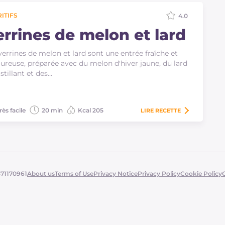
ITIFS
4.0
errines de melon et lard
verrines de melon et lard sont une entrée fraîche et
ureuse, préparée avec du melon d'hiver jaune, du lard
stillant et des…
rès facile
20 min
Kcal 205
LIRE
RECETTE
371170961
About us
Terms of Use
Privacy Notice
Privacy Policy
Cookie Policy