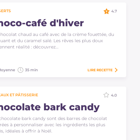
SERTS
4.7
hoco-café d'hiver
hocolat chaud au café avec de la crème fouettée, du
uant et du caramel salé. Les rêves les plus doux
ennent réalité : découvrez…
oyenne
35 min
LIRE
RECETTE
AUX ET PÂTISSERIE
4.0
hocolate bark candy
chocolate bark candy sont des barres de chocolat
rées à personnaliser avec les ingrédients les plus
s, idéales à offrir à Noël.