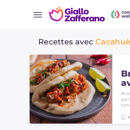
Home
Recettes avec
Cacahuèt
Toutes les recettes
Aperitifs
Salades
Plats principaux
B
a
Boissons et rafraîchissements
Desserts
Broc
garn
Accompagnement
fumé
Pizzas et focaccia
M
Gateaux et patisserie