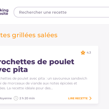
es grillées salées
4.3
rochettes de poulet
vec pita
hettes de poulet avec pita : un savoureux sandwich
i de morceaux de viande aux notes épicées et
es. La recette idéale pour des…
oyenne
2 h 20 min
LIRE
RECETTE