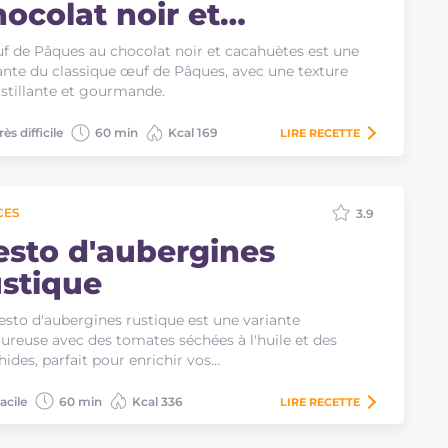
hocolat noir et
acahuètes
f de Pâques au chocolat noir et cacahuètes est une
ante du classique œuf de Pâques, avec une texture
stillante et gourmande.
rès difficile
60 min
Kcal 169
LIRE
RECETTE
CES
3.9
esto d'aubergines
ustique
esto d'aubergines rustique est une variante
ureuse avec des tomates séchées à l'huile et des
hides, parfait pour enrichir vos…
acile
60 min
Kcal 336
LIRE
RECETTE