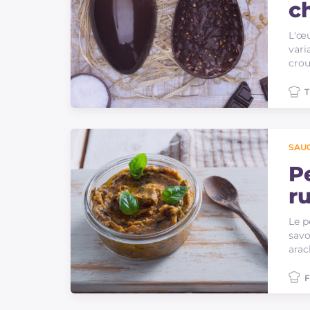
c
c
L'œu
vari
crou
T
SAU
P
r
Le p
savo
arac
F