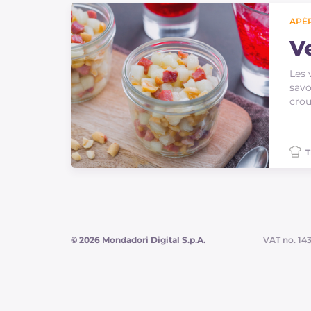
APÉR
V
Les 
savo
crou
T
© 2026 Mondadori Digital S.p.A.
VAT no. 14