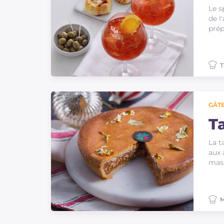
Le s
de l
prép
T
GÂTE
T
La t
aux 
mass
M