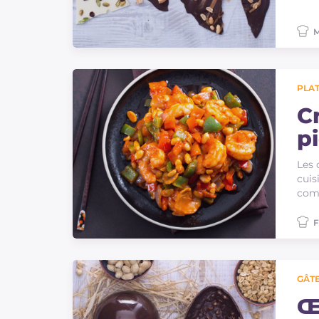
M
PLAT
C
p
Les 
cuis
comm
F
GÂTE
Œ