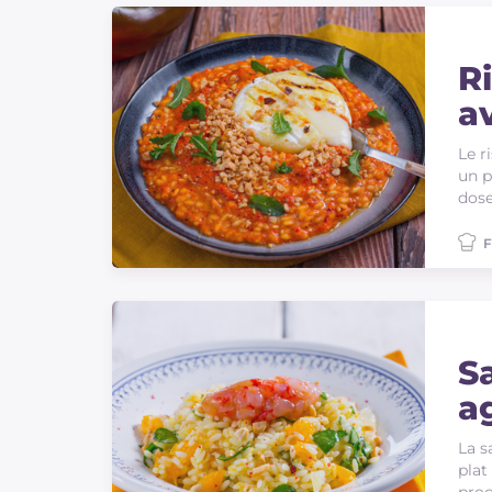
R
a
f
Le r
un p
dose
F
S
a
c
La s
plat