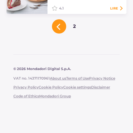
l'Avent.
4.1
LIRE
Le zuccotto est un dessert classique
2
florentin. Un dôme de génoise qui
cache des couches de crème de
ricotta, dont une au chocolat !
© 2026 Mondadori Digital S.p.A.
VAT no. 14371170961
About us
Terms of Use
Privacy Notice
Privacy Policy
Cookie Policy
Cookie settings
Disclaimer
Code of Ethics
Mondadori Group