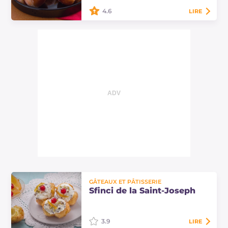
au…
4.6
LIRE
Les pêches de Prato sont un
classique de la pâtisserie à base de
pâte brioche, crème pâtissière et
alchermes. Découvrez les doses et
les…
GÂTEAUX ET PÂTISSERIE
Sfinci de la Saint-Joseph
3.9
LIRE