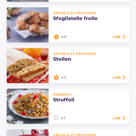
Les sfinci de la Saint-Joseph sont de
GÂTEAUX ET PÂTISSERIE
délicieuses beignets d'origine
Sfogliatelle frolle
palermitaine, recouverts de crème
de ricotta et de pépites de chocolat,
…
4.6
LIRE
Les sfogliatelle frolle sont des
GÂTEAUX ET PÂTISSERIE
douceurs napolitaines typiques. Un
Stollen
écrin de pâte sablée renferme une
garniture de ricotta et de semoule.
4.5
LIRE
Le stollen est un gâteau allemand
DESSERTS
préparé à Noël : une pâte levée
Struffoli
épicée et riche en fruits confits et
amandes, similaire à notre
panettone.
4.1
LIRE
Les struffoli sont un dessert frit
GÂTEAUX ET PÂTISSERIE