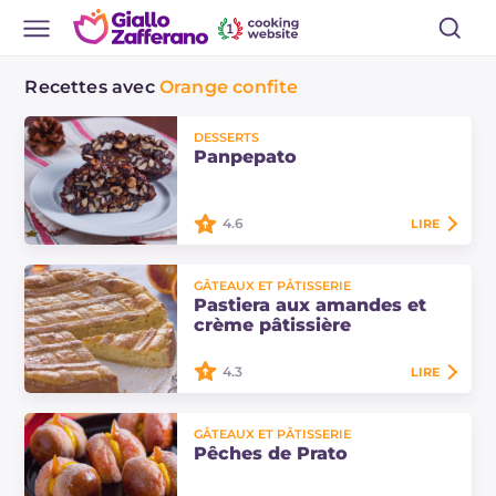
Recettes avec
Orange confite
DESSERTS
Panpepato
4.6
LIRE
Le panpepato est un dessert de
GÂTEAUX ET PÂTISSERIE
Noël typique du centre de l'Italie,
Pastiera aux amandes et
réalisé avec une pâte au chocolat
crème pâtissière
riche en fruits secs et épices.
Découvrez…
4.3
LIRE
La pastiera aux amandes et crème
GÂTEAUX ET PÂTISSERIE
pâtissière est une revisite du dessert
Pêches de Prato
pascal de Campanie, avec une pâte
sablée aux amandes et une crème