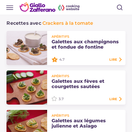
Recettes avec
Crackers à la tomate
APÉRITIFS
Galettes aux champignons
et fondue de fontine
4.7
LIRE
Les galettes aux champignons et
APÉRITIFS
fondue de fontine sont de délicieux
Galettes aux fèves et
amuse-bouches préparés avec des
courgettes sautées
ingrédients typiques de la Vallée
d'Aoste.
3.7
LIRE
Les galettes aux fèves et courgettes
APÉRITIFS
sautées sont une collation idéale
Galettes aux légumes
pour un apéritif savoureux et léger.
julienne et Asiago
Un finger food délicat avec des…