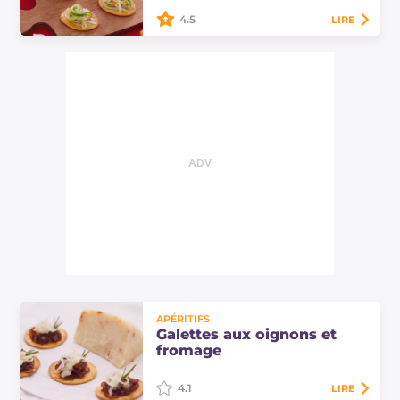
4.5
LIRE
Les galettes aux légumes en
julienne et Asiago sont une entrée
facile à préparer. Un excellent
finger food avec des ingrédients
frais sur une…
APÉRITIFS
Galettes aux oignons et
fromage
4.1
LIRE