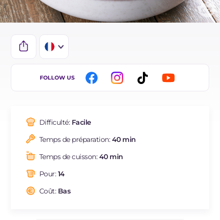
IT
FOLLOW US
EN
DE
Difficulté:
Facile
ES
Temps de préparation:
40 min
BR
Temps de cuisson:
40 min
NL
Pour:
14
Coût:
Bas