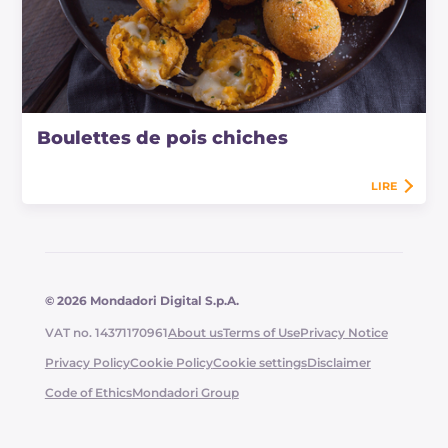
Boulettes de pois chiches
LIRE
© 2026 Mondadori Digital S.p.A.
VAT no. 14371170961
About us
Terms of Use
Privacy Notice
Privacy Policy
Cookie Policy
Cookie settings
Disclaimer
Code of Ethics
Mondadori Group