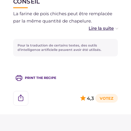
CONSEIL
La farine de pois chiches peut être remplacée
par la même quantité de chapelure.
Si vous n'avez pas de levure alimentaire, vous
pouvez l'omettre.
Pour la traduction de certains textes, des outils
d'intelligence artificielle peuvent avoir été utilisés.
Pour une note épicée, vous pouvez aromatiser
la pâte des boulettes avec du curry ou du
paprika doux.
PRINT THE RECIPE
Si vous préférez ne pas utiliser le four, vous
pouvez cuire les boulettes à la poêle pendant
4,3
environ 10 minutes, en les retournant de temps
en temps.