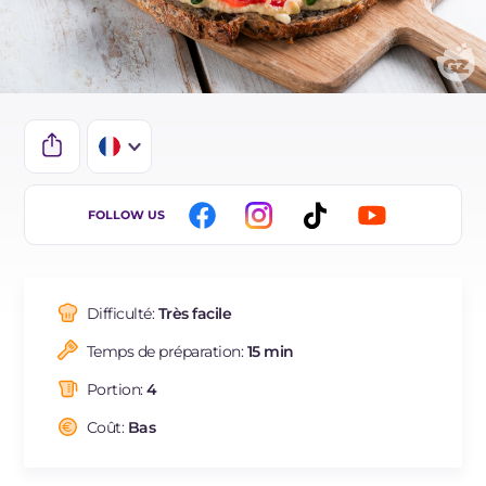
IT
FOLLOW US
EN
DE
Difficulté:
Très facile
ES
Temps de préparation:
15 min
BR
Portion:
4
NL
Coût:
Bas