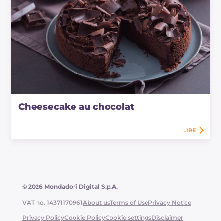
Cheesecake au chocolat
LIRE
© 2026 Mondadori Digital S.p.A.
VAT no. 14371170961
About us
Terms of Use
Privacy Notice
Privacy Policy
Cookie Policy
Cookie settings
Disclaimer