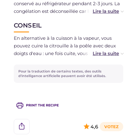
conservé au réfrigérateur pendant 2-3 jours. La
congélation est déconseillée car la citrouille
libérerait beaucoup d'eau.
CONSEIL
En alternative à la cuisson à la vapeur, vous
pouvez cuire la citrouille à la poêle avec deux
doigts d'eau : une fois cuite, vous devrez la
laisser égoutter dans une passoire pour éliminer
l'excès d'eau. La cuisson au four n'est pas
Pour la traduction de certains textes, des outils
recommandée.
d'intelligence artificielle peuvent avoir été utilisés.
PRINT THE RECIPE
4,6