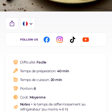
IT
FOLLOW US
EN
DE
Difficulté:
Facile
ES
Temps de préparation:
40 min
BR
Temps de cuisson:
20 min
NL
Portion:
6
Coût:
Moyenne
Notes
+ le temps de raffermissement au
réfrigérateur (au moins 4-6 h)