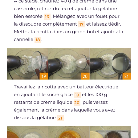
À ce stade, chauffez 40 g de crème dans une
casserole, retirez du feu et ajoutez la gélatine
bien essorée
. Mélangez avec un fouet pour
16
la dissoudre complètement
et laissez tiédir.
17
Mettez la ricotta dans un grand bol et ajoutez la
cannelle
.
18
Travaillez la ricotta avec un batteur électrique
en ajoutant le sucre glace
et les 100 g
19
restants de crème liquide
, puis versez
20
également la crème dans laquelle vous avez
dissous la gélatine
.
21