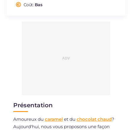
Cholestérol
Coût:
Bas
mg
79
Sodium
mg
1158
Présentation
Amoureux du
caramel
et du
chocolat chaud
?
Aujourd'hui, nous vous proposons une façon