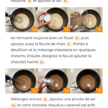
restante
et ajoutez le lait
,
8
9
en remuant toujours avec un fouet
, puis
10
ajoutez aussi la fécule de maïs
. Portez à
11
ébullition et le mélange s'épaissira en quelques
instants. Ensuite, éteignez le feu et ajoutez le
chocolat haché
.
12
Mélangez encore
, ajoutez une pincée de sel
13
et votre chocolat chaud au caramel est prêt
14