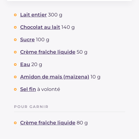
Énergie
Kcal
863
Glucides
g
102.3
Lait entier
300 g
Dont sucres
g
97.3
Protéine
g
13
Chocolat au lait
140 g
Graisses
g
44.7
Sucre
100 g
dont acides gras saturés
g
26.06
Fibre
g
0.5
Crème fraîche liquide
50 g
Cholestérol
mg
79
Eau
20 g
Sodium
mg
1158
Amidon de maïs (maïzena)
10 g
Sel fin
à volonté
POUR GARNIR
Crème fraîche liquide
80 g