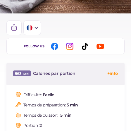
IT
FOLLOW US
EN
DE
Calories par portion
863
ES
Énergie
Kcal
863
BR
Glucides
g
102.3
Difficulté:
Facile
NL
Dont sucres
g
97.3
Temps de préparation:
5 min
Protéine
g
13
Graisses
g
44.7
Temps de cuisson:
15 min
dont acides gras saturés
g
26.06
Portion:
2
Fibre
g
0.5