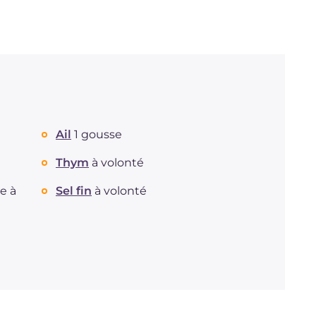
Ail
1 gousse
Thym
à volonté
re à
Sel fin
à volonté