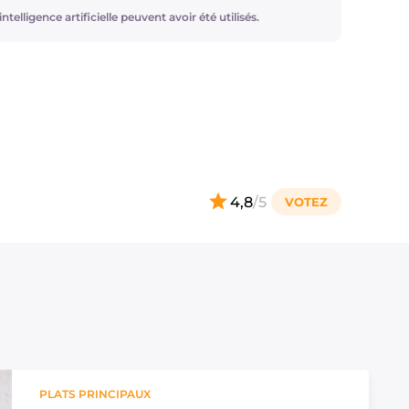
ir le chou rouge à la poêle avec des graines de
ntelligence artificielle peuvent avoir été utilisés.
he croquante.
4,8
/5
PLATS PRINCIPAUX