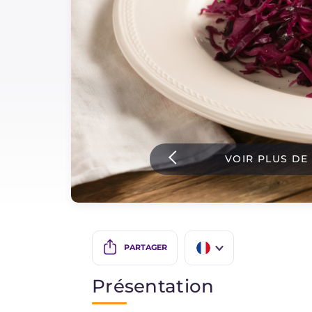
Sauces
Dernieres recettes
IT Website
VOIR PLUS DE
Facebook
Instagram
TikTok
YouTube
PARTAGER
IT
Présentation
EN