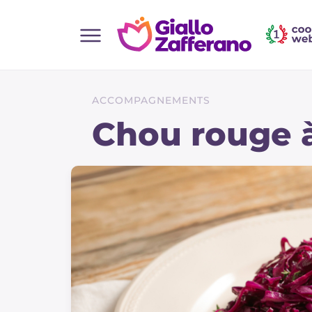
Home
Toutes les recettes
ACCOMPAGNEMENTS
Aperitifs
Chou rouge à
Salades
Plats principaux
Boissons et rafraîchissements
Desserts
Accompagnement
Pizzas et focaccia
Gateaux et patisserie