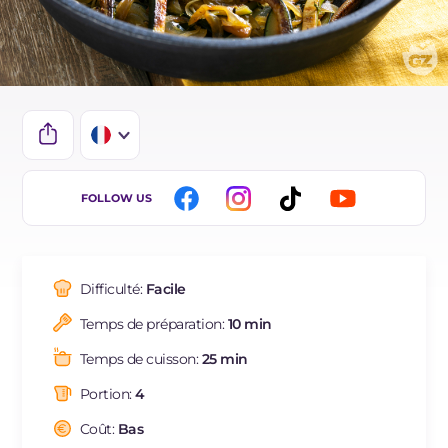
IT
FOLLOW US
EN
ES
Difficulté:
Facile
BR
Temps de préparation:
10 min
DE
Temps de cuisson:
25 min
NL
Portion:
4
Coût:
Bas