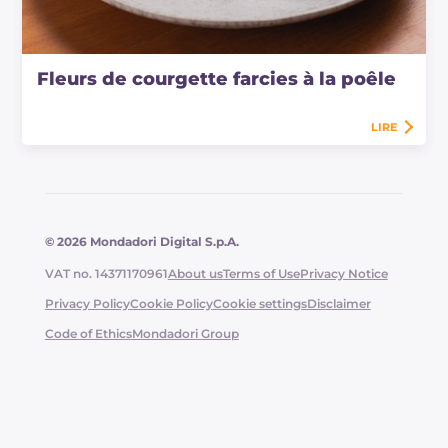
Fleurs de courgette farcies à la poêle
LIRE
© 2026 Mondadori Digital S.p.A.
VAT no. 14371170961
About us
Terms of Use
Privacy Notice
Privacy Policy
Cookie Policy
Cookie settings
Disclaimer
Code of Ethics
Mondadori Group