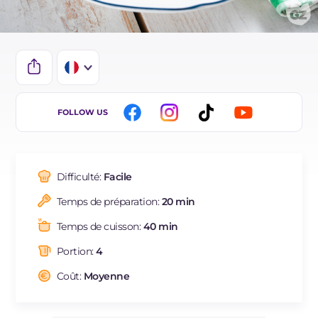
IT
FOLLOW US
EN
DE
Difficulté:
Facile
ES
Temps de préparation:
20 min
NL
Temps de cuisson:
40 min
BR
Portion:
4
Coût:
Moyenne