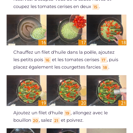
coupez les tomates cerises en deux
.
15
Chauffez un filet d'huile dans la poêle, ajoutez
les petits pois
et les tomates cerises
, puis
16
17
placez également les courgettes farcies
.
18
Ajoutez un filet d'huile
, allongez avec le
19
bouillon
, salez
et poivrez.
20
21