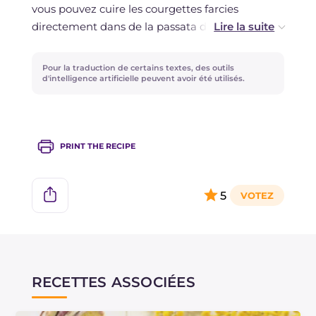
vous pouvez cuire les courgettes farcies
directement dans de la passata de tomates.
La chair de courgette retirée peut être utilisée
Pour la traduction de certains textes, des outils
dans la préparation de boulettes ou pour
d'intelligence artificielle peuvent avoir été utilisés.
enrichir une omelette.
PRINT THE RECIPE
5
RECETTES ASSOCIÉES