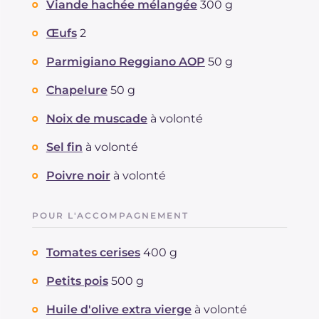
Viande hachée mélangée
300 g
Œufs
2
Parmigiano Reggiano AOP
50 g
Chapelure
50 g
Noix de muscade
à volonté
Sel fin
à volonté
Poivre noir
à volonté
POUR L'ACCOMPAGNEMENT
Tomates cerises
400 g
Petits pois
500 g
Huile d'olive extra vierge
à volonté