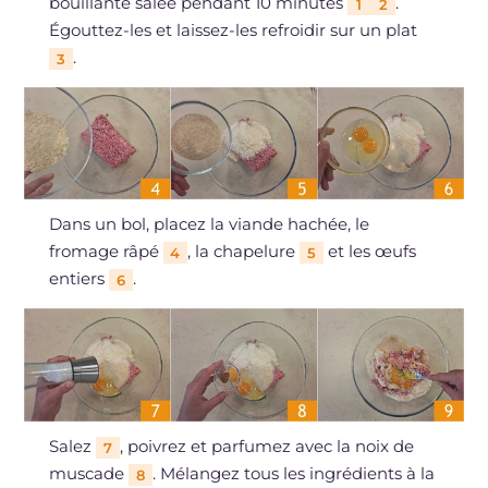
bouillante salée pendant 10 minutes
.
1
2
Égouttez-les et laissez-les refroidir sur un plat
.
3
Dans un bol, placez la viande hachée, le
fromage râpé
, la chapelure
et les œufs
4
5
entiers
.
6
Salez
, poivrez et parfumez avec la noix de
7
muscade
. Mélangez tous les ingrédients à la
8